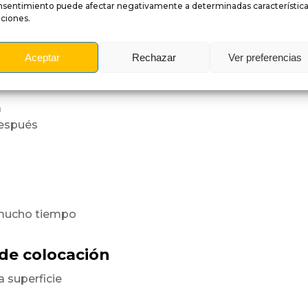
nsentimiento puede afectar negativamente a determinadas característica
ciones.
a superficie
orme.
Aceptar
Rechazar
Ver preferencias
es
a
después
 mucho tiempo
 de colocación
a superficie