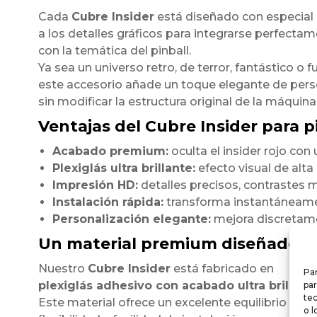
Cada
Cubre Insider
está diseñado con especial
a los detalles gráficos para integrarse perfecta
con la temática del pinball.
Ya sea un universo retro, de terror, fantástico o fu
este accesorio añade un toque elegante de pers
sin modificar la estructura original de la máquina
Ventajas del Cubre Insider para pi
Acabado premium:
oculta el insider rojo co
Plexiglás ultra brillante:
efecto visual de alt
Impresión HD:
detalles precisos, contrastes m
Instalación rápida:
transforma instantáneamen
Personalización elegante:
mejora discretamen
Un material premium diseñado p
Nuestro
Cubre Insider
está fabricado en
Par
plexiglás adhesivo con acabado ultra brillant
par
te
Este material ofrece un excelente equilibrio entre
o l