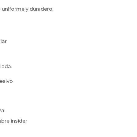
s uniforme y duradero.
lar
lada.
hesivo
a.
bre insider