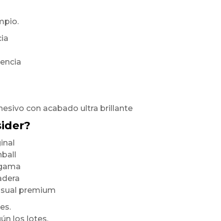
mpio.
cia
rencia
hesivo con acabado ultra brillante
sider?
inal
nball
a gama
radera
visual premium
es.
ún los lotes,