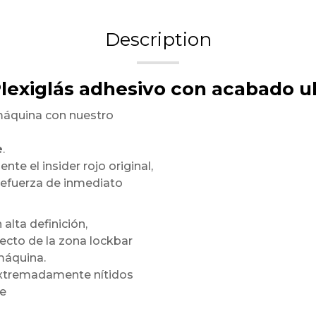
Description
Plexiglás adhesivo con acabado ul
máquina con nuestro
e
.
te el insider rojo original,
refuerza de inmediato
 alta definición,
ecto de la zona lockbar
máquina.
 extremadamente nítidos
te