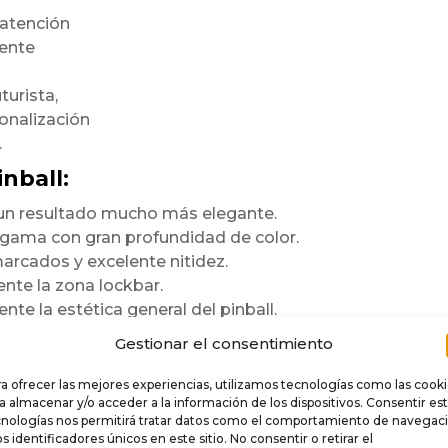
 atención
mente
turista,
onalización
.
nball:
n un resultado mucho más elegante.
a gama con gran profundidad de color.
arcados y excelente nitidez.
te la zona lockbar.
te la estética general del pinball.
ara durar
Gestionar el consentimiento
a ofrecer las mejores experiencias, utilizamos tecnologías como las cook
e
.
a almacenar y/o acceder a la información de los dispositivos. Consentir es
cnologías nos permitirá tratar datos como el comportamiento de navegac
 rigidez,
os identificadores únicos en este sitio. No consentir o retirar el