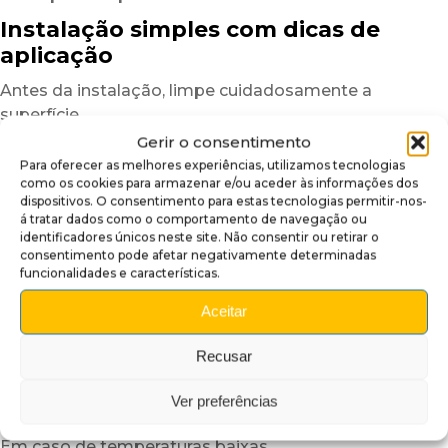
Instalação simples com dicas de
aplicação
Antes da instalação, limpe cuidadosamente a
superfície
para eliminar poeiras, marcas de gordura ou resíduos
Gerir o consentimento
que possam afetar a aderência.
Para oferecer as melhores experiências, utilizamos tecnologias
como os cookies para armazenar e/ou aceder às informações dos
Uma superfície limpa garante um resultado mais
dispositivos. O consentimento para estas tecnologias permitir-nos-
uniforme e duradouro.
á tratar dados como o comportamento de navegação ou
identificadores únicos neste site. Não consentir ou retirar o
Depois, posicione a cobertura insider a seco
consentimento pode afetar negativamente determinadas
para verificar o alinhamento.
funcionalidades e características.
Graças à sua estrutura semirrígida,
Aceitar
o plexiglass autocolante é mais fácil de manusear
do que um simples vinil adesivo.
Recusar
Para facilitar ainda mais a instalação,
recomendamos trabalhar numa divisão com
Ver preferências
temperatura moderada.
Em caso de temperaturas baixas,