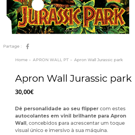
Partage :
Home
APRON WALL PT
Apron Wall Jurassic park
You are here:
Apron Wall Jurassic park
30,00
€
Dê personalidade ao seu flipper
com estes
autocolantes em vinil brilhante para Apron
Wall
, concebidos para acrescentar um toque
visual único e imersivo à sua máquina.