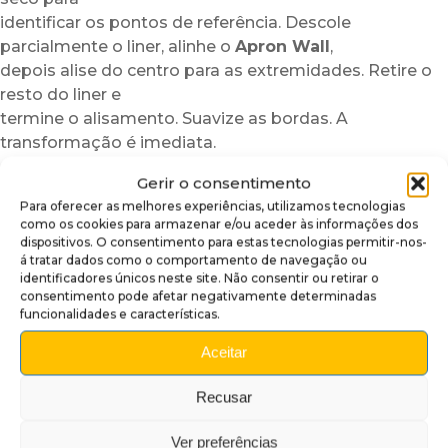
identificar os pontos de referência. Descole
parcialmente o liner, alinhe o
Apron Wall
,
depois alise do centro para as extremidades. Retire o
resto do liner e
termine o alisamento. Suavize as bordas. A
transformação é imediata.
Porquê adotar este acabamento para
Gerir o consentimento
apron?
Para oferecer as melhores experiências, utilizamos tecnologias
como os cookies para armazenar e/ou aceder às informações dos
Para personalizar a sua máquina sem modificação
dispositivos. O consentimento para estas tecnologias permitir-nos-
á tratar dados como o comportamento de navegação ou
nem risco
identificadores únicos neste site. Não consentir ou retirar o
Para realçar a estética da zona do apron em poucos
consentimento pode afetar negativamente determinadas
minutos
funcionalidades e características.
Para acrescentar um acabamento premium,
Aceitar
brilhante e duradouro
Nota:
Os visuais são impressos em pequenas séries.
Recusar
Podem surgir ligeiras variações de tonalidade
consoante os lotes e a iluminação ambiente. Para uma
Ver preferências