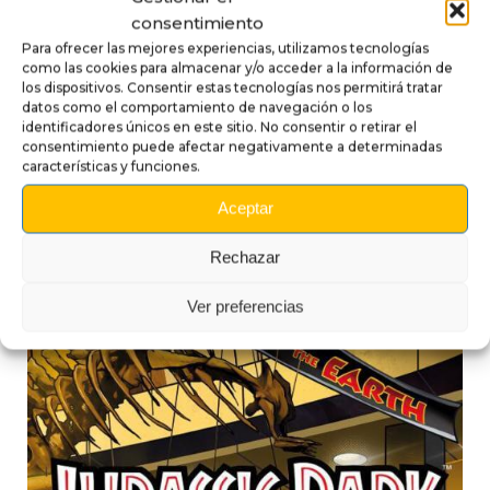
Pueden aparecer ligeras variaciones de tono
consentimiento
según los lotes y la iluminación ambiente. Para una
Para ofrecer las mejores experiencias, utilizamos tecnologías
instalación ideal,
como las cookies para almacenar y/o acceder a la información de
trabaje a temperatura moderada y utilice una espátula
los dispositivos. Consentir estas tecnologías nos permitirá tratar
datos como el comportamiento de navegación o los
suave.
identificadores únicos en este sitio. No consentir o retirar el
consentimiento puede afectar negativamente a determinadas
características y funciones.
Aceptar
Rechazar
Productos compatibles
Ver preferencias