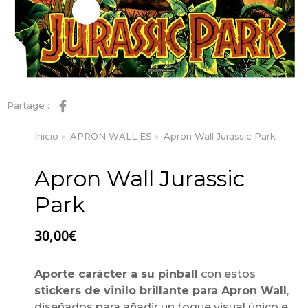
Partage :
Inicio
APRON WALL ES
Apron Wall Jurassic Park
Estás aquí:
Apron Wall Jurassic
Park
30,00
€
Aporte carácter a su pinball
con estos
stickers de vinilo brillante para Apron Wall
,
diseñados para añadir un toque visual único e