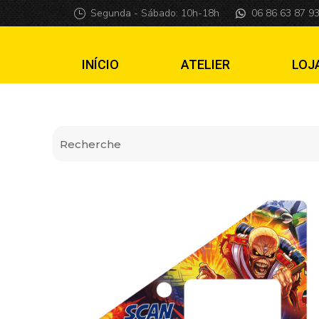
Insider pro Iron 
Segunda - Sábado: 10h-18h
06 86 63 87 9
INÍCIO
ATELIER
LOJ