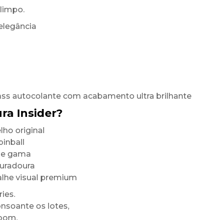
limpo.
elegância
ass autocolante com acabamento ultra brilhante
ra Insider?
ho original
inball
 de gama
duradoura
alhe visual premium
ies.
onsoante os lotes,
room.