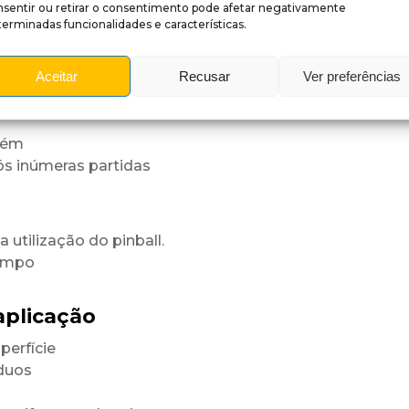
nsentir ou retirar o consentimento pode afetar negativamente
erminadas funcionalidades e características.
fície
niforme.
Aceitar
Recusar
Ver preferências
rastes
tém
ós inúmeras partidas
utilização do pinball.
tempo
aplicação
perfície
íduos