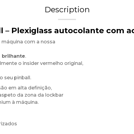
Description
ll – Plexiglass autocolante com 
a máquina com a nossa
 brilhante
.
mente o insider vermelho original,
 seu pinball.
ão em alta definição,
 aspeto da zona da lockbar
mium à máquina.
rizados