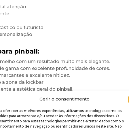
ial atenção
ente
ástico ou futurista,
personalização
ara pinball:
rmelho com um resultado muito mais elegante.
 de gama com excelente profundidade de cores.
marcantes e excelente nitidez.
a zona da lockbar.
te a estética geral do pinball.
para durar
Gerir o consentimento
a oferecer as melhores experiências, utilizamos tecnologias como os
 brilhante
.
kies para armazenar e/ou aceder às informações dos dispositivos. O
nsentimento para estas tecnologias permitir-nos-á tratar dados como o
re rigidez,
mportamento de navegação ou identificadores únicos neste site. Não