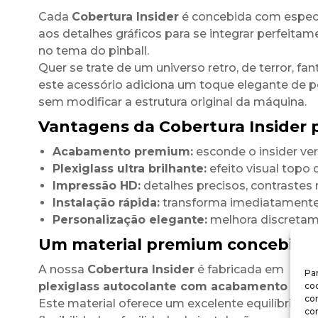
Cada
Cobertura Insider
é concebida com espec
aos detalhes gráficos para se integrar perfeitam
no tema do pinball.
Quer se trate de um universo retro, de terror, fant
este acessório adiciona um toque elegante de 
sem modificar a estrutura original da máquina.
Vantagens da Cobertura Insider p
Acabamento premium:
esconde o insider ve
Plexiglass ultra brilhante:
efeito visual topo
Impressão HD:
detalhes precisos, contrastes 
Instalação rápida:
transforma imediatamente 
Personalização elegante:
melhora discretamen
Um material premium concebido 
A nossa
Cobertura Insider
é fabricada em
Par
plexiglass autocolante com acabamento ultra
coo
co
Este material oferece um excelente equilíbrio ent
co