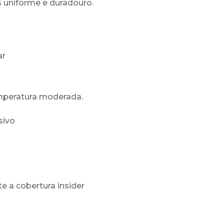
 uniforme e duradouro.
ar
mperatura moderada.
sivo
e a cobertura insider