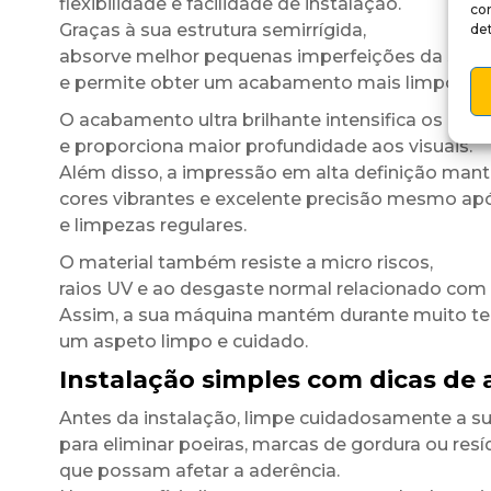
flexibilidade e facilidade de instalação.
co
Graças à sua estrutura semirrígida,
det
absorve melhor pequenas imperfeições da super
e permite obter um acabamento mais limpo e u
O acabamento ultra brilhante intensifica os cont
e proporciona maior profundidade aos visuais.
Além disso, a impressão em alta definição man
cores vibrantes e excelente precisão mesmo ap
e limpezas regulares.
O material também resiste a micro riscos,
raios UV e ao desgaste normal relacionado com a 
Assim, a sua máquina mantém durante muito 
um aspeto limpo e cuidado.
Instalação simples com dicas de 
Antes da instalação, limpe cuidadosamente a su
para eliminar poeiras, marcas de gordura ou res
que possam afetar a aderência.