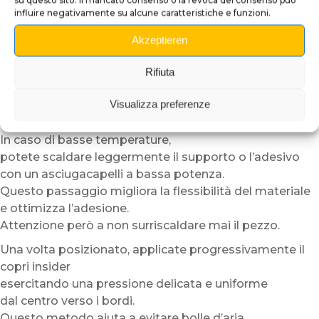
Posizionate quindi il copri insider a secco
influire negativamente su alcune caratteristiche e funzioni.
per verificare l’allineamento.
Akzeptieren
Grazie alla sua struttura semi-rigida,
il plexiglass adesivo risulta più facile da maneggiare
Rifiuta
rispetto a un semplice vinile adesivo.
Visualizza preferenze
Per facilitare ulteriormente l’installazione,
consigliamo di lavorare in un ambiente temperato.
In caso di basse temperature,
potete scaldare leggermente il supporto o l’adesivo
con un asciugacapelli a bassa potenza.
Questo passaggio migliora la flessibilità del materiale
e ottimizza l’adesione.
Attenzione però a non surriscaldare mai il pezzo.
Una volta posizionato, applicate progressivamente il
copri insider
esercitando una pressione delicata e uniforme
dal centro verso i bordi.
Questo metodo aiuta a evitare bolle d’aria