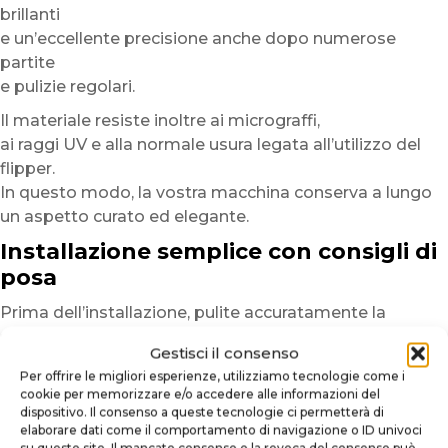
brillanti
e un’eccellente precisione anche dopo numerose
partite
e pulizie regolari.
Il materiale resiste inoltre ai micrograffi,
ai raggi UV e alla normale usura legata all’utilizzo del
flipper.
In questo modo, la vostra macchina conserva a lungo
un aspetto curato ed elegante.
Installazione semplice con consigli di
posa
Prima dell’installazione, pulite accuratamente la
superficie
Gestisci il consenso
per eliminare polvere, tracce di grasso o residui
Per offrire le migliori esperienze, utilizziamo tecnologie come i
che potrebbero compromettere l’adesione.
cookie per memorizzare e/o accedere alle informazioni del
Una superficie pulita garantisce un risultato più
dispositivo. Il consenso a queste tecnologie ci permetterà di
elaborare dati come il comportamento di navigazione o ID univoci
uniforme e duraturo.
su questo sito. Il mancato consenso o la revoca del consenso può