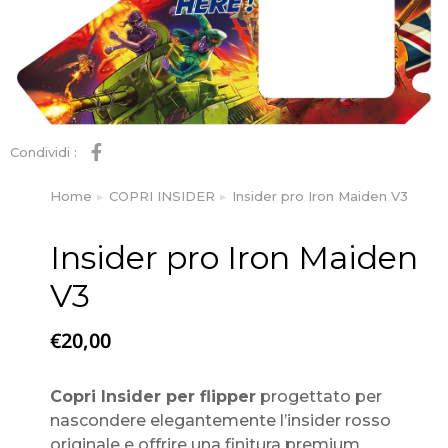
Condividi :
Home
COPRI INSIDER
Insider pro Iron Maiden V3
Tu sei qui:
Insider pro Iron Maiden
V3
€
20,00
Copri Insider per flipper
progettato per
nascondere elegantemente l’insider rosso
originale e offrire una finitura premium