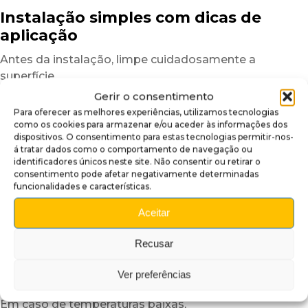
Instalação simples com dicas de
aplicação
Antes da instalação, limpe cuidadosamente a
superfície
para eliminar poeiras, marcas de gordura ou resíduos
Gerir o consentimento
que possam afetar a aderência.
Para oferecer as melhores experiências, utilizamos tecnologias
como os cookies para armazenar e/ou aceder às informações dos
Uma superfície limpa garante um resultado mais
dispositivos. O consentimento para estas tecnologias permitir-nos-
uniforme e duradouro.
á tratar dados como o comportamento de navegação ou
identificadores únicos neste site. Não consentir ou retirar o
Depois, posicione a cobertura insider a seco
consentimento pode afetar negativamente determinadas
para verificar o alinhamento.
funcionalidades e características.
Graças à sua estrutura semirrígida,
Aceitar
o plexiglass autocolante é mais fácil de manusear
do que um simples vinil adesivo.
Recusar
Para facilitar ainda mais a instalação,
recomendamos trabalhar numa divisão com
Ver preferências
temperatura moderada.
Em caso de temperaturas baixas,