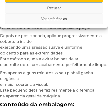
pode aquecer ligeiramente a superfície ou o adesivo
Recusar
com um secador de cabelo em baixa potência.
Este passo melhora a flexibilidade do material
Ver preferências
e otimiza a aderência.
No entanto, nunca deve sobreaquecer a peça.
Depois de posicionada, aplique progressivamente a
cobertura insider
exercendo uma pressão suave e uniforme
do centro para as extremidades.
Este método ajuda a evitar bolhas de ar
e permite obter um acabamento perfeitamente limpo.
Em apenas alguns minutos, o seu pinball ganha
elegância
e maior coerência visual.
Este pequeno detalhe faz realmente a diferença
na aparência geral da máquina.
Conteúdo da embalagem: