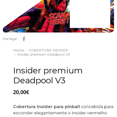
Partage :
Home
COBERTURA INSIDER
You are here:
Insider premium Deadpool V3
Insider premium
Deadpool V3
20,00
€
Cobertura Insider para pinball
concebida para
esconder elegantemente o insider vermelho