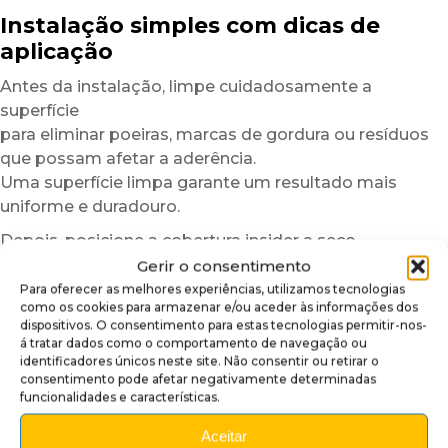
Instalação simples com dicas de
aplicação
Antes da instalação, limpe cuidadosamente a
superfície
para eliminar poeiras, marcas de gordura ou resíduos
que possam afetar a aderência.
Uma superfície limpa garante um resultado mais
uniforme e duradouro.
Depois, posicione a cobertura insider a seco
para verificar o alinhamento.
Gerir o consentimento
Graças à sua estrutura semirrígida,
Para oferecer as melhores experiências, utilizamos tecnologias
como os cookies para armazenar e/ou aceder às informações dos
o plexiglass autocolante é mais fácil de manusear
dispositivos. O consentimento para estas tecnologias permitir-nos-
do que um simples vinil adesivo.
á tratar dados como o comportamento de navegação ou
identificadores únicos neste site. Não consentir ou retirar o
Para facilitar ainda mais a instalação,
consentimento pode afetar negativamente determinadas
recomendamos trabalhar numa divisão com
funcionalidades e características.
temperatura moderada.
Aceitar
Em caso de temperaturas baixas,