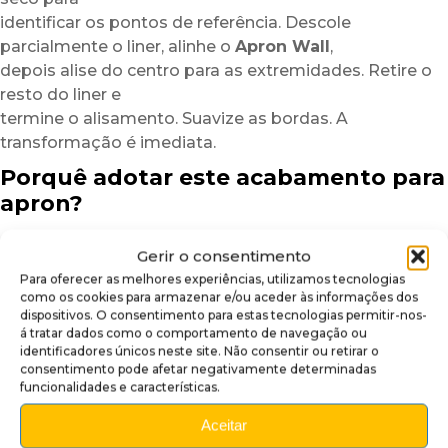
identificar os pontos de referência. Descole
parcialmente o liner, alinhe o
Apron Wall
,
depois alise do centro para as extremidades. Retire o
resto do liner e
termine o alisamento. Suavize as bordas. A
transformação é imediata.
Porquê adotar este acabamento para
apron?
Para personalizar a sua máquina sem modificação
Gerir o consentimento
nem risco
Para oferecer as melhores experiências, utilizamos tecnologias
Para realçar a estética da zona do apron em poucos
como os cookies para armazenar e/ou aceder às informações dos
minutos
dispositivos. O consentimento para estas tecnologias permitir-nos-
Para acrescentar um acabamento premium,
á tratar dados como o comportamento de navegação ou
identificadores únicos neste site. Não consentir ou retirar o
brilhante e duradouro
consentimento pode afetar negativamente determinadas
funcionalidades e características.
Nota:
Os visuais são impressos em pequenas séries.
Podem surgir ligeiras variações de tonalidade
Aceitar
consoante os lotes e a iluminação ambiente. Para uma