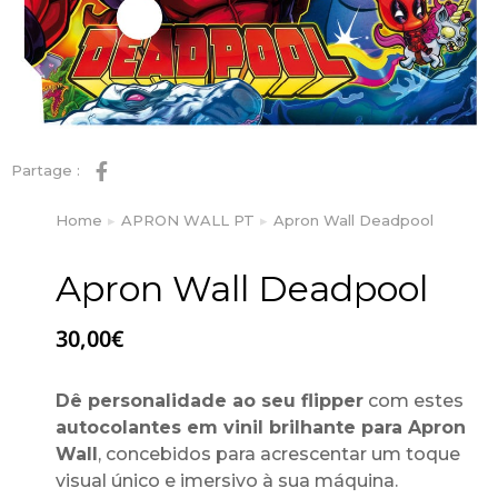
Partage :
Home
APRON WALL PT
Apron Wall Deadpool
You are here:
Apron Wall Deadpool
30,00
€
Dê personalidade ao seu flipper
com estes
autocolantes em vinil brilhante para Apron
Wall
, concebidos para acrescentar um toque
visual único e imersivo à sua máquina.