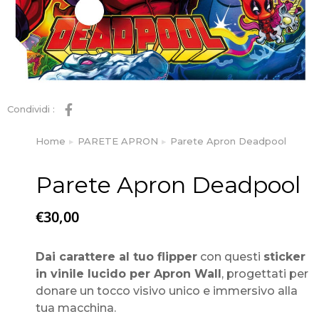
Condividi :
Home
PARETE APRON
Parete Apron Deadpool
Tu sei qui:
Parete Apron Deadpool
€
30,00
Dai carattere al tuo flipper
con questi
sticker
in vinile lucido per Apron Wall
, progettati per
donare un tocco visivo unico e immersivo alla
tua macchina.