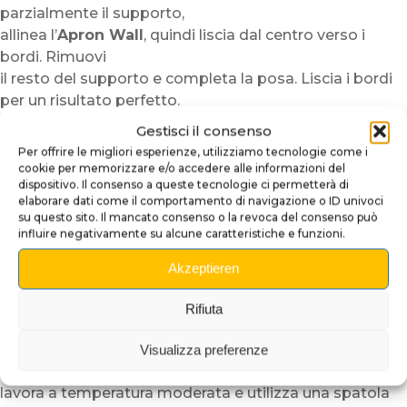
parzialmente il supporto,
allinea l’
Apron Wall
, quindi liscia dal centro verso i
bordi. Rimuovi
il resto del supporto e completa la posa. Liscia i bordi
per un risultato perfetto.
La trasformazione visiva è immediata.
Gestisci il consenso
Perché scegliere questo upgrade
Per offrire le migliori esperienze, utilizziamo tecnologie come i
cookie per memorizzare e/o accedere alle informazioni del
apron ?
dispositivo. Il consenso a queste tecnologie ci permetterà di
elaborare dati come il comportamento di navigazione o ID univoci
Per personalizzare il flipper senza modifiche né rischi
su questo sito. Il mancato consenso o la revoca del consenso può
Per migliorare l’estetica della zona apron in pochi
influire negativamente su alcune caratteristiche e funzioni.
minuti
Akzeptieren
Per ottenere una finitura premium, lucida e durevole
Nota :
i visivi sono prodotti in piccole serie. Possono
Rifiuta
verificarsi leggere variazioni
di tonalità a seconda dei lotti e dell’illuminazione. Per
Visualizza preferenze
un risultato ideale,
lavora a temperatura moderata e utilizza una spatola