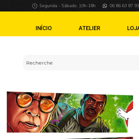
Apron Wall Ghost
Segunda - Sábado: 10h-18h
06 86 63 87 9
INÍCIO
ATELIER
LOJ