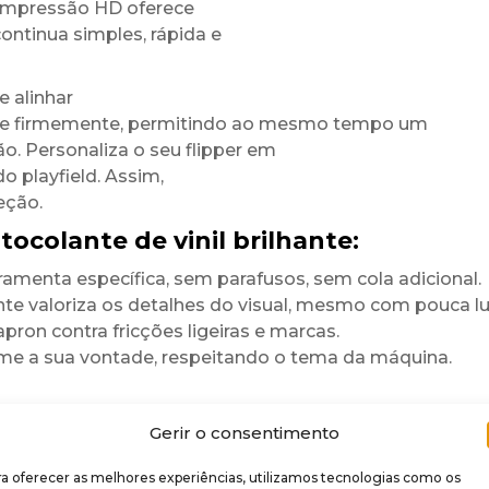
 impressão HD oferece
continua simples, rápida e
 alinhar
xa-se firmemente, permitindo ao mesmo tempo um
o. Personaliza o seu flipper em
o playfield. Assim,
eção.
colante de vinil brilhante:
erramenta específica, sem parafusos, sem cola adicional.
e valoriza os detalhes do visual, mesmo com pouca lu
pron contra fricções ligeiras e marcas.
e a sua vontade, respeitando o tema da máquina.
Gerir o consentimento
rilhante
e
 aos UV, aos pequenos
a oferecer as melhores experiências, utilizamos tecnologias como os
forma