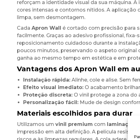
reforçam a identidade visual da sua máquina. A
cores intensas e contornos nítidos. A aplicação 
limpa, sem desmontagem.
Cada
Apron Wall
é cortado com precisão para se
facilmente. Graças ao adesivo profissional, fi
reposicionamento cuidadoso durante a instalaçã
poucos minutos, preservando o aspeto original d
ganha ao mesmo tempo em estética e em prot
Vantagens dos Apron Wall em auto
Instalação rápida:
Alinhe, cole e alise. Sem f
Efeito visual imediato:
O acabamento brilhant
Proteção discreta:
O vinil protege a zona do a
Personalização fácil:
Mude de design conform
Materiais escolhidos para durar
Utilizamos um
vinil premium
com
laminação b
impressão em alta definição. A película resiste
Par
riscos e às limpezas regulares. A cola adere de 