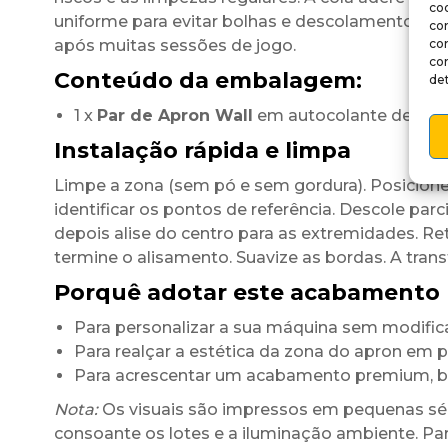
coo
uniforme para evitar bolhas e descolamentos. O
co
após muitas sessões de jogo.
co
co
Conteúdo da embalagem:
det
1 x
Par de Apron Wall
em autocolante de vinil
Instalação rápida e limpa
Limpe a zona (sem pó e sem gordura). Posicione
identificar os pontos de referência. Descole parci
depois alise do centro para as extremidades. Reti
termine o alisamento. Suavize as bordas. A tran
Porquê adotar este acabamento 
Para personalizar a sua máquina sem modific
Para realçar a estética da zona do apron em
Para acrescentar um acabamento premium, br
Nota:
Os visuais são impressos em pequenas séri
consoante os lotes e a iluminação ambiente. Par