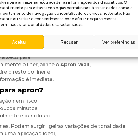
kies para armazenar e/ou aceder às informações dos dispositivos. O
 resultado mantém-se vibrante
nsentimento para estas tecnologias permitir-nos-á tratar dados como o
mportamento de navegação ou identificadores únicos neste site. Não
nsentir ou retirar o consentimento pode afetar negativamente
erminadas funcionalidades e características.
 brilhante adesivo (corte por medida)
Aceitar
Recusar
Ver preferências
 a seco para
almente o liner, alinhe o
Apron Wall
,
re o resto do liner e
sformação é imediata.
para apron?
ação nem risco
 poucos minutos
ilhante e duradouro
es. Podem surgir ligeiras variações de tonalidade
a uma aplicação ideal,