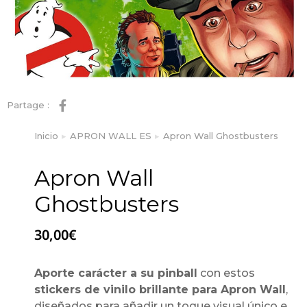
Partage :
Inicio
APRON WALL ES
Apron Wall Ghostbusters
Estás aquí:
Apron Wall
Ghostbusters
30,00
€
Aporte carácter a su pinball
con estos
stickers de vinilo brillante para Apron Wall
,
diseñados para añadir un toque visual único e