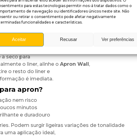
kies para armazenar e/ou aceder às informações dos dispositivos. O
nsentimento para estas tecnologias permitir-nos-á tratar dados como o
 resultado mantém-se vibrante
mportamento de navegação ou identificadores únicos neste site. Não
nsentir ou retirar o consentimento pode afetar negativamente
erminadas funcionalidades e características.
 brilhante adesivo (corte por medida)
Aceitar
Recusar
Ver preferências
 a seco para
almente o liner, alinhe o
Apron Wall
,
re o resto do liner e
sformação é imediata.
para apron?
ação nem risco
 poucos minutos
ilhante e duradouro
es. Podem surgir ligeiras variações de tonalidade
a uma aplicação ideal,