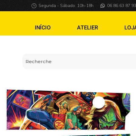
Apron Wall Foo Fi
Segunda - Sábado: 10h-18h
06 86 63 87 9
INÍCIO
ATELIER
LOJ