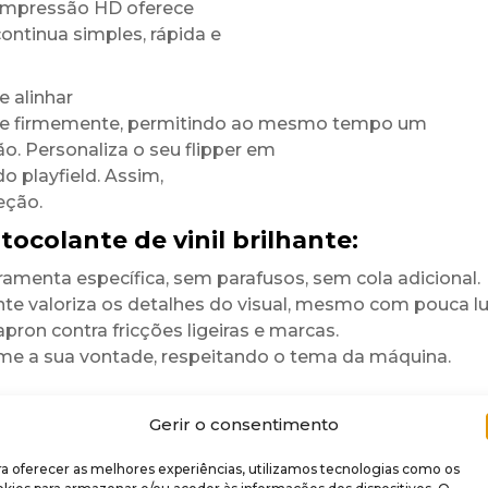
 impressão HD oferece
continua simples, rápida e
 alinhar
xa-se firmemente, permitindo ao mesmo tempo um
o. Personaliza o seu flipper em
o playfield. Assim,
eção.
colante de vinil brilhante:
erramenta específica, sem parafusos, sem cola adicional.
e valoriza os detalhes do visual, mesmo com pouca lu
pron contra fricções ligeiras e marcas.
e a sua vontade, respeitando o tema da máquina.
Gerir o consentimento
rilhante
e
 aos UV, aos pequenos
a oferecer as melhores experiências, utilizamos tecnologias como os
forma