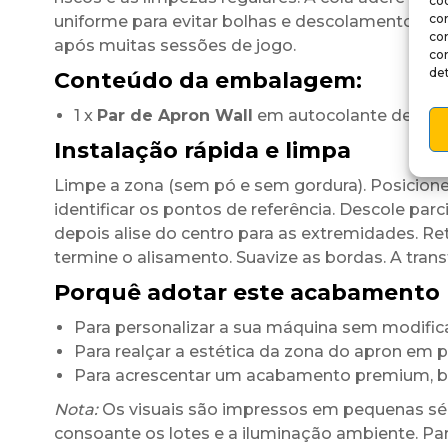
coo
co
uniforme para evitar bolhas e descolamentos. O
co
após muitas sessões de jogo.
co
det
Conteúdo da embalagem:
1 x
Par de Apron Wall
em autocolante de vinil
Instalação rápida e limpa
Limpe a zona (sem pó e sem gordura). Posicione
identificar os pontos de referência. Descole parci
depois alise do centro para as extremidades. Reti
termine o alisamento. Suavize as bordas. A tran
Porquê adotar este acabamento 
Para personalizar a sua máquina sem modific
Para realçar a estética da zona do apron em
Para acrescentar um acabamento premium, br
Nota:
Os visuais são impressos em pequenas séri
consoante os lotes e a iluminação ambiente. Par