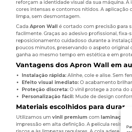
reforçam a identidade visual da sua máquina. A
cores intensas e contornos nítidos. A aplicação 
limpa, sem desmontagem.
Cada
Apron Wall
é cortado com precisão para se
facilmente. Graças ao adesivo profissional, fi
reposicionamento cuidadoso durante a instalaçã
poucos minutos, preservando o aspeto original d
ganha ao mesmo tempo em estética e em prot
Vantagens dos Apron Wall em auto
Instalação rápida:
Alinhe, cole e alise. Sem f
Efeito visual imediato:
O acabamento brilhant
Proteção discreta:
O vinil protege a zona do a
Personalização fácil:
Mude de design conform
Materiais escolhidos para durar
Utilizamos um
vinil premium
com
laminação b
impressão em alta definição. A película resiste
Par
riscos e às limpezas regulares. A cola adere de 