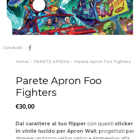
Condividi :
Home
PARETE APRON
Parete Apron Foo Fighters
Tu sei qui:
Parete Apron Foo
Fighters
€
30,00
Dai carattere al tuo flipper
con questi
sticker
in vinile lucido per Apron Wall
, progettati per
donare un tocco visivo unico e immersivo alla