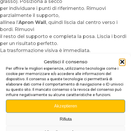
grasso). Posiziona a secco
per individuare i punti di riferimento. Rimuovi
parzialmente il supporto,
allinea l’
Apron Wall
, quindi liscia dal centro verso i
bordi. Rimuovi
il resto del supporto e completa la posa. Liscia i bordi
per un risultato perfetto.
La trasformazione visiva è immediata.
Perché scegliere questo upgrade
Gestisci il consenso
apron ?
Per offrire le migliori esperienze, utilizziamo tecnologie come i
cookie per memorizzare e/o accedere alle informazioni del
Per personalizzare il flipper senza modifiche né rischi
dispositivo. Il consenso a queste tecnologie ci permetterà di
elaborare dati come il comportamento di navigazione o ID univoci
Per migliorare l’estetica della zona apron in pochi
su questo sito. Il mancato consenso o la revoca del consenso può
minuti
influire negativamente su alcune caratteristiche e funzioni.
Per ottenere una finitura premium, lucida e durevole
Akzeptieren
Nota :
i visivi sono prodotti in piccole serie. Possono
verificarsi leggere variazioni
Rifiuta
di tonalità a seconda dei lotti e dell’illuminazione. Per
un risultato ideale,