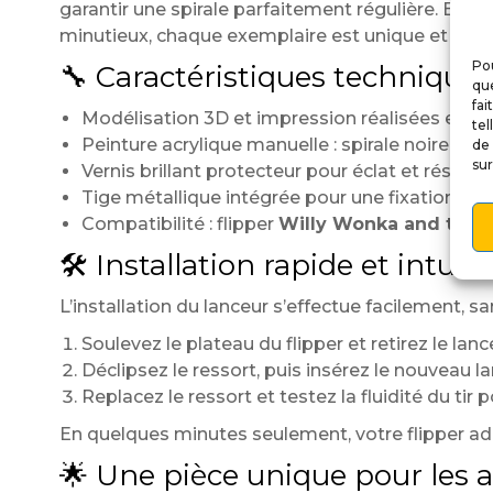
garantir une spirale parfaitement régulière. Ensuit
minutieux, chaque exemplaire est unique et pos
Pou
🔧 Caractéristiques techniques
que
fai
Modélisation 3D et impression réalisées entiè
tel
Peinture acrylique manuelle : spirale noire et b
de 
sur
Vernis brillant protecteur pour éclat et résista
Tige métallique intégrée pour une fixation stab
Compatibilité : flipper
Willy Wonka and the C
🛠️ Installation rapide et intuiti
L’installation du lanceur s’effectue facilement, san
Soulevez le plateau du flipper et retirez le lanc
Déclipsez le ressort, puis insérez le nouveau lan
Replacez le ressort et testez la fluidité du tir
En quelques minutes seulement, votre flipper adopt
🌟 Une pièce unique pour les 