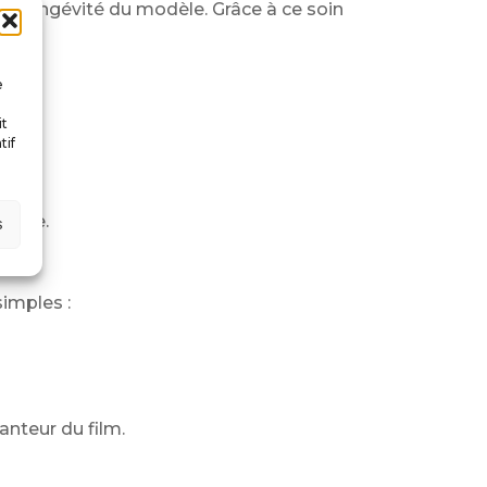
t la longévité du modèle. Grâce à ce soin
e
it
tif
sique.
s
simples :
anteur du film.