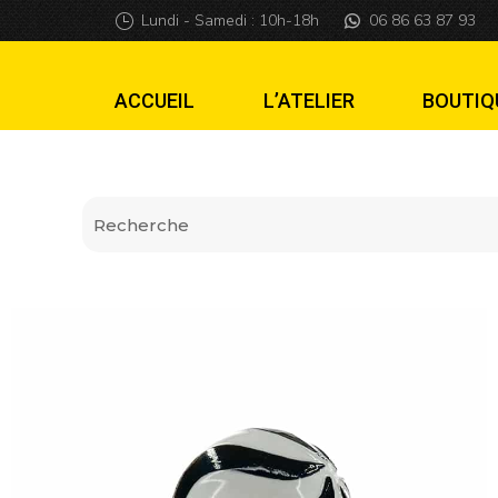
Lanceur Willy Won
Lundi - Samedi : 10h-18h
06 86 63 87 93
ACCUEIL
L’ATELIER
BOUTIQ