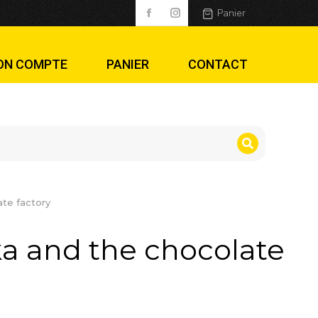
ate factory
Panier
ON COMPTE
PANIER
CONTACT
te factory
a and the chocolate