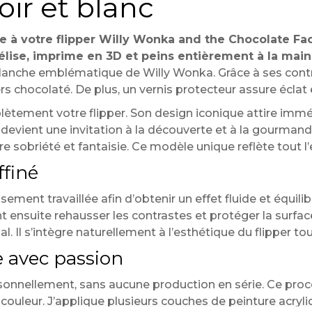
ir et blanc
ie à votre flipper Willy Wonka and the Chocolate F
lise, imprime en 3D et peins entièrement à la main
lanche emblématique de Willy Wonka. Grâce à ses contrast
vers chocolaté. De plus, un vernis protecteur assure éclat
lètement votre flipper. Son design iconique attire immé
devient une invitation à la découverte et à la gourmandi
 sobriété et fantaisie. Ce modèle unique reflète tout l’es
ffiné
t travaillée afin d’obtenir un effet fluide et équilibré
nt ensuite rehausser les contrastes et protéger la surface
inal. Il s’intègre naturellement à l’esthétique du flipper to
e avec passion
sonnellement, sans aucune production en série. Ce pro
en couleur. J’applique plusieurs couches de peinture acry