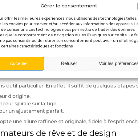
e, j’ajoute un vernis protecteur qui assure la brillance e
Gérer le consentement
sède son propre caractère.
r offrir les meilleures expériences, nous utilisons des technologies telles
 les cookies pour stocker et/ou accéder aux informations des appareils. L
t de consentir à ces technologies nous permettra de traiter des données
rement à la main.
les que le comportement de navigation ou les ID uniques sur ce site. Le fa
lanche nette et équilibrée.
ne pas consentir ou de retirer son consentement peut avoir un effet néga
 certaines caractéristiques et fonctions.
nce.
le et durable.
hocolate Factory
et modèles standards à lanceur clas
Accepter
Refuser
Voir les préférence
ve
s outil particulier. En effet, il suffit de quelques étapes 
eur d’origine.
ceur spiralé sur la tige.
 pour un ajustement parfait.
e une allure raffinée et originale, fidèle à l’esprit ench
amateurs de rêve et de design