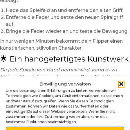
erledigt:
Hebe das Spielfeld an und entferne den alten Griff.
Entferne die Feder und setze den neuen Spiralgriff
auf.
Bringe die Feder wieder an und teste die Bewegung.
In nur wenigen Minuten bekommt dein Flipper einen
künstlerischen, stilvollen Charakter.
🌟 Ein handgefertigtes Kunstwerk
Da jede Spirale von Hand bemalt wird, kann es zu
kleinen Abweichungen kommen. Diese Variationen
machen jedes Stück zu einem echten Unikat.
Einwilligung verwalten
Um die bestmöglichen Erfahrungen zu bieten, verwenden wir
Bringe den Zauber von Willy Wonka auf deinen
Technologien wie Cookies, um Geräteinformationen zu speichern
Flipper mit diesem handgefertigten 3D-Shooter-
und/oder darauf zuzugreifen. Wenn Sie diesen Technologien
zustimmen, können wir Daten wie das Surfverhalten oder
Griff – ein Symbol für Kreativität, Eleganz und
eindeutige IDs auf dieser Website verarbeiten. Wenn Sie nicht
Fantasie!
zustimmen oder Ihre Zustimmung widerrufen, kann dies
bestimmte Funktionen beeinträchtigen.