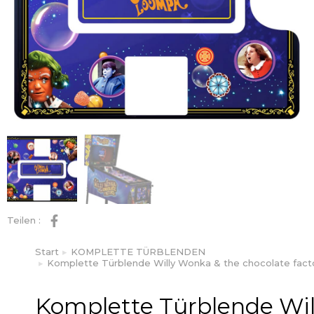
Teilen :
Start
KOMPLETTE TÜRBLENDEN
Sie befinden sich hier:
Komplette Türblende Willy Wonka & the chocolate fact
Komplette Türblende Wil