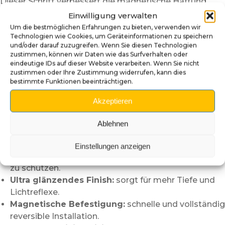
Dieser Schritt verbessert die magnetische Haftung
und garantiert ein noch saubereres Finish.
Einwilligung verwalten
Um die bestmöglichen Erfahrungen zu bieten, verwenden wir
Dank ihres magnetischen Designs können die Platten
Technologien wie Cookies, um Geräteinformationen zu speichern
problemlos entfernt oder ausgetauscht werden.
und/oder darauf zuzugreifen. Wenn Sie diesen Technologien
So können Sie das Design jederzeit
zustimmen, können wir Daten wie das Surfverhalten oder
eindeutige IDs auf dieser Website verarbeiten. Wenn Sie nicht
an Ihre Wünsche, Ihre Sammlung oder das Thema Ihrer
zustimmen oder Ihre Zustimmung widerrufen, kann dies
Gameroom anpassen.
bestimmte Funktionen beeinträchtigen.
Die Vorteile der kompletten
Akzeptieren
Türblenden
Ablehnen
Sofortiger visueller Effekt:
verändert schnell die
Optik des Flippers.
Einstellungen anzeigen
Schutz der Tür:
hilft, die originale Metalloberfläche
zu schützen.
Ultra glänzendes Finish:
sorgt für mehr Tiefe und
Lichtreflexe.
Magnetische Befestigung:
schnelle und vollständig
reversible Installation.