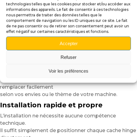
des noirs profonds,
technologies telles que les cookies pour stocker et/ou accéder aux
informations des appareils. Le fait de consentir à ces technologies
des contours nets et des couleurs vibrantes.
nous permettra de traiter des données telles que le
De plus, les matériaux résistent aux frottements, aux
comportement de navigation ou les ID uniques sur ce site. Le fait
manipulations régulières
de ne pas consentir ou de retirer son consentement peut avoir un
effet négatif sur certaines caractéristiques et fonctions.
et aux nettoyages classiques liés à l’entretien du
flipper.
Accepter
Grâce au support magnétique intégré, les cache hinges
Refuser
restent parfaitement
en place tout en conservant une grande simplicité
Voir les préférences
d’utilisation.
Vous pouvez les retirer, les repositionner ou les
remplacer facilement
selon vos envies ou le thème de votre machine.
Installation rapide et propre
L’installation ne nécessite aucune compétence
technique.
Il suffit simplement de positionner chaque cache hinge