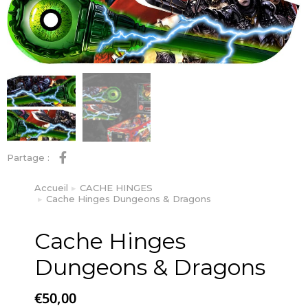
Partage :
Accueil
CACHE HINGES
Vous êtes ici :
Cache Hinges Dungeons & Dragons
Cache Hinges
Dungeons & Dragons
€
50,00