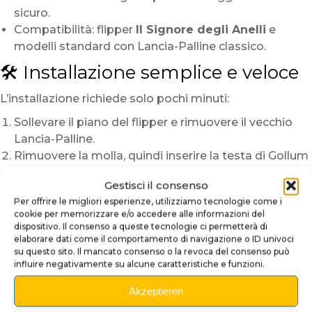
sicuro.
Compatibilità: flipper
Il Signore degli Anelli
e
modelli standard con Lancia-Palline classico.
🛠️ Installazione semplice e veloce
L’installazione richiede solo pochi minuti:
Sollevare il piano del flipper e rimuovere il vecchio
Lancia-Palline.
Rimuovere la molla, quindi inserire la testa di Gollum
sull’asta.
Gestisci il consenso
Riposizionare la molla e testare il movimento della
Per offrire le migliori esperienze, utilizziamo tecnologie come i
sfera.
cookie per memorizzare e/o accedere alle informazioni del
dispositivo. Il consenso a queste tecnologie ci permetterà di
In pochi istanti, il tuo flipper assumerà un aspetto
elaborare dati come il comportamento di navigazione o ID univoci
potente e suggestivo, in perfetta sintonia con lo spirito
su questo sito. Il mancato consenso o la revoca del consenso può
de Il Signore degli Anelli.
influire negativamente su alcune caratteristiche e funzioni.
🌑 Un pezzo da collezione per gli
Akzeptieren
amanti di Tolkien