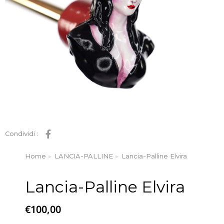
Condividi :
Home
LANCIA-PALLINE
Lancia-Palline Elvira
Tu sei qui:
Lancia-Palline Elvira
€
100,00