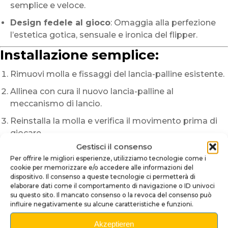
semplice e veloce.
Design fedele al gioco
: Omaggia alla perfezione
l’estetica gotica, sensuale e ironica del flipper.
Installazione semplice:
Rimuovi molla e fissaggi del lancia-palline esistente.
Allinea con cura il nuovo lancia-palline al
meccanismo di lancio.
Reinstalla la molla e verifica il movimento prima di
giocare.
Gestisci il consenso
Perché scegliere il nostro
Per offrire le migliori esperienze, utilizziamo tecnologie come i
Lancia-Palline Elvira?
cookie per memorizzare e/o accedere alle informazioni del
dispositivo. Il consenso a queste tecnologie ci permetterà di
elaborare dati come il comportamento di navigazione o ID univoci
Un omaggio a un’icona cult
: Incorpora tutta la
su questo sito. Il mancato consenso o la revoca del consenso può
teatralità e lo stile gotico di Elvira.
influire negativamente su alcune caratteristiche e funzioni.
Un design accattivante e carismatico
: Il busto di
Akzeptieren