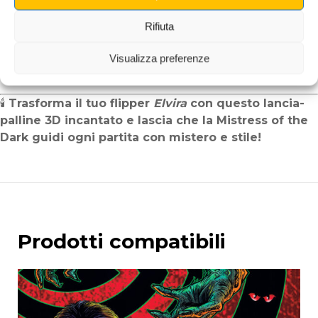
Elvira cattura l’attenzione e aggiunge personalità al
tuo flipper.
Rifiuta
Qualità artigianale
: Ogni pezzo è realizzato e
Visualizza preferenze
dipinto a mano con grande cura – un’autentica opera
unica.
🕯️
Trasforma il tuo flipper
Elvira
con questo lancia-
palline 3D incantato e lascia che la Mistress of the
Dark guidi ogni partita con mistero e stile!
Prodotti compatibili