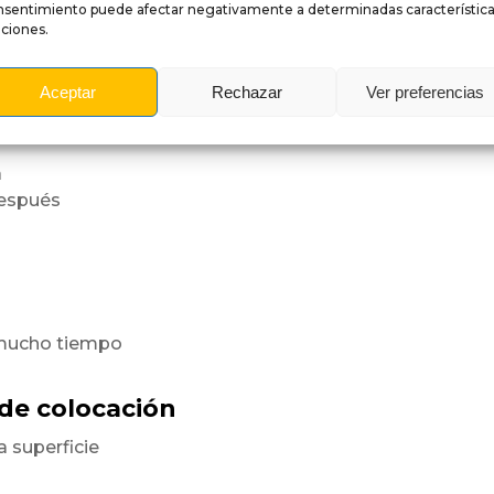
nsentimiento puede afectar negativamente a determinadas característica
ciones.
a superficie
orme.
Aceptar
Rechazar
Ver preferencias
es
a
después
 mucho tiempo
 de colocación
a superficie