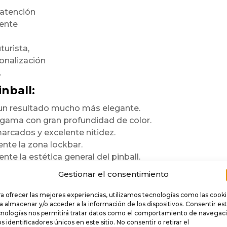
 atención
mente
turista,
onalización
.
nball:
n un resultado mucho más elegante.
a gama con gran profundidad de color.
arcados y excelente nitidez.
te la zona lockbar.
te la estética general del pinball.
ara durar
Gestionar el consentimiento
a ofrecer las mejores experiencias, utilizamos tecnologías como las cook
e
.
a almacenar y/o acceder a la información de los dispositivos. Consentir es
cnologías nos permitirá tratar datos como el comportamiento de navegac
 rigidez,
os identificadores únicos en este sitio. No consentir o retirar el