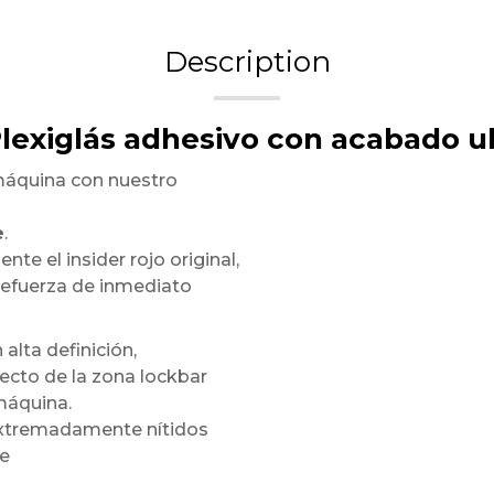
Description
Plexiglás adhesivo con acabado ul
máquina con nuestro
e
.
te el insider rojo original,
refuerza de inmediato
 alta definición,
ecto de la zona lockbar
máquina.
 extremadamente nítidos
te