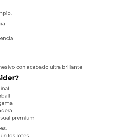
mpio.
cia
rencia
hesivo con acabado ultra brillante
sider?
inal
nball
a gama
radera
visual premium
es.
ún los lotes,