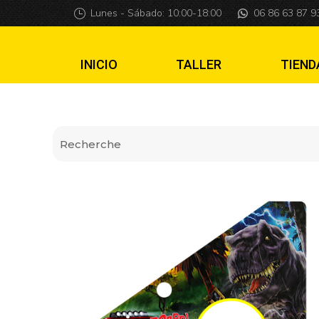
Insider pro Jurass
Lunes - Sábado: 10:00-18:00
06 86 63 87 9
INICIO
TALLER
TIEND