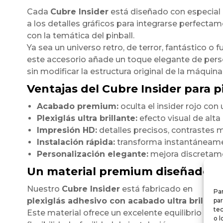
Cada
Cubre Insider
está diseñado con especial
a los detalles gráficos para integrarse perfecta
con la temática del pinball.
Ya sea un universo retro, de terror, fantástico o fu
este accesorio añade un toque elegante de pers
sin modificar la estructura original de la máquina
Ventajas del Cubre Insider para pi
Acabado premium:
oculta el insider rojo co
Plexiglás ultra brillante:
efecto visual de alt
Impresión HD:
detalles precisos, contrastes m
Instalación rápida:
transforma instantáneamen
Personalización elegante:
mejora discretamen
Un material premium diseñado p
Nuestro
Cubre Insider
está fabricado en
Par
plexiglás adhesivo con acabado ultra brillant
par
te
Este material ofrece un excelente equilibrio entre
o l