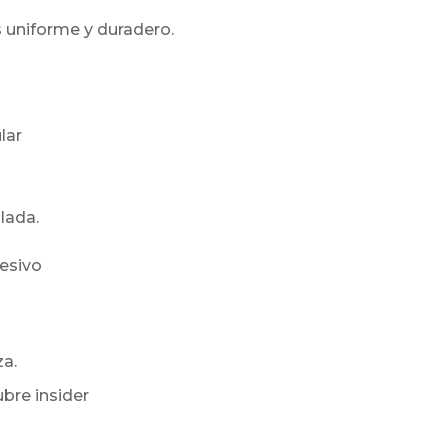
s uniforme y duradero.
lar
lada.
hesivo
a.
bre insider