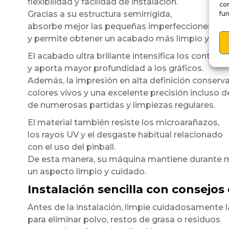
flexibilidad y facilidad de instalación.
co
Gracias a su estructura semirrígida,
fun
absorbe mejor las pequeñas imperfecciones de l
y permite obtener un acabado más limpio y unif
El acabado ultra brillante intensifica los contrast
y aporta mayor profundidad a los gráficos.
Además, la impresión en alta definición conserv
colores vivos y una excelente precisión incluso 
de numerosas partidas y limpiezas regulares.
El material también resiste los microarañazos,
los rayos UV y el desgaste habitual relacionado
con el uso del pinball.
De esta manera, su máquina mantiene durante
un aspecto limpio y cuidado.
Instalación sencilla con consejos
Antes de la instalación, limpie cuidadosamente l
para eliminar polvo, restos de grasa o residuos