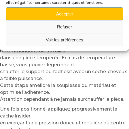
effet négatif sur certaines caractéristiques et fonctions.
Positionnez ensuite le cache insider à sec afin de
vérifier l’alignement.
Accepter
Grâce à sa structure semi-rigide, le plexiglass
Refuser
autocollant reste plus simple
à manipuler qu’un simple vinyle adhésif.
Voir les préférences
Pour faciliter encore davantage la pose, nous
recommandons de travailler
dans une pièce tempérée. En cas de température
basse, vous pouvez légèrement
chauffer le support ou l’adhésif avec un sèche-cheveux
à faible puissance.
Cette étape améliore la souplesse du matériau et
optimise l’adhérence.
Attention cependant à ne jamais surchauffer la pièce.
Une fois positionné, appliquez progressivement le
cache insider
en exerçant une pression douce et régulière du centre