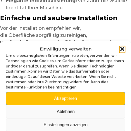
Elegante Individualisierung:
verstärkt die visuelle
Identität Ihrer Maschine.
Einfache und saubere Installation
Vor der Installation empfehlen wir,
die Oberfläche sorgfältig zu reinigen,
um Staub, Fettspuren oder Rückstände zu entfernen.
Einwilligung verwalten
Dieser Schritt sorgt für bessere Haftung
Um die bestmöglichen Erfahrungen zu bieten, verwenden wir
und ein homogeneres Ergebnis.
Technologien wie Cookies, um Geräteinformationen zu speichern
Für die Versionen aus
selbstklebendem Plexiglas
und/oder darauf zuzugreifen. Wenn Sie diesen Technologien
zustimmen, können wir Daten wie das Surfverhalten oder
empfehlen wir,
eindeutige IDs auf dieser Website verarbeiten. Wenn Sie nicht
das Panel zunächst trocken zu positionieren,
zustimmen oder Ihre Zustimmung widerrufen, kann dies
um die Ausrichtung zu überprüfen.
bestimmte Funktionen beeinträchtigen.
Dank der halbsteifen Struktur des Materials
Akzeptieren
ist die Montage einfacher und toleranter
als bei gewöhnlicher Vinylfolie.
Ablehnen
Bei niedrigen Temperaturen
Einstellungen anzeigen
kann leichtes Erwärmen mit einem Föhn auf niedriger