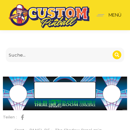
The Shadow Panel grün
MENÜ
Teilen :
Start
PANEL DE
The Shadow Panel grün