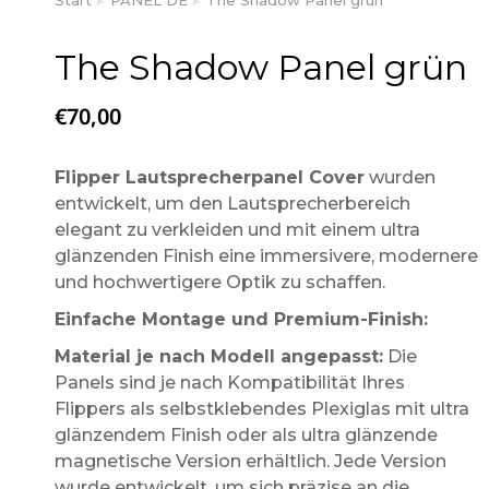
Sie befinden sich hier:
The Shadow Panel grün
€
70,00
Flipper Lautsprecherpanel Cover
wurden
entwickelt, um den Lautsprecherbereich
elegant zu verkleiden und mit einem ultra
glänzenden Finish eine immersivere, modernere
und hochwertigere Optik zu schaffen.
Einfache Montage und Premium-Finish:
Material je nach Modell angepasst:
Die
Panels sind je nach Kompatibilität Ihres
Flippers als selbstklebendes Plexiglas mit ultra
glänzendem Finish oder als ultra glänzende
magnetische Version erhältlich. Jede Version
wurde entwickelt, um sich präzise an die