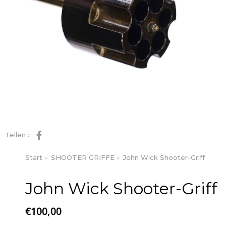
Teilen :
Start
SHOOTER GRIFFE
John Wick Shooter-Griff
Sie befinden sich hier:
John Wick Shooter-Griff
€
100,00