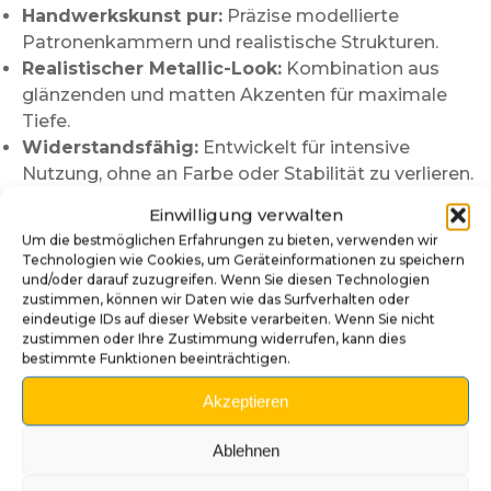
Handwerkskunst pur:
Präzise modellierte
Patronenkammern und realistische Strukturen.
Realistischer Metallic-Look:
Kombination aus
glänzenden und matten Akzenten für maximale
Tiefe.
Widerstandsfähig:
Entwickelt für intensive
Nutzung, ohne an Farbe oder Stabilität zu verlieren.
Kompatibilität:
Passend für Standard-Shooter-
Einwilligung verwalten
Stangen (Stern, Williams, Bally u.a.).
Um die bestmöglichen Erfahrungen zu bieten, verwenden wir
Design mit Charakter:
Bringt die düstere, elegante
Technologien wie Cookies, um Geräteinformationen zu speichern
Atmosphäre der John-Wick-Filme auf deinen Flipper.
und/oder darauf zuzugreifen. Wenn Sie diesen Technologien
zustimmen, können wir Daten wie das Surfverhalten oder
Einfache Installation
eindeutige IDs auf dieser Website verarbeiten. Wenn Sie nicht
zustimmen oder Ihre Zustimmung widerrufen, kann dies
bestimmte Funktionen beeinträchtigen.
Entferne den alten Shooter-Knopf und löse die
Feder.
Akzeptieren
Setze den neuen
John Wick Revolverzylinder-Griff
auf die Stange.
Ablehnen
Bringe die Feder wieder an und überprüfe die