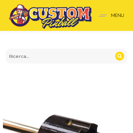
Lancia-Palline John Wic
MENU