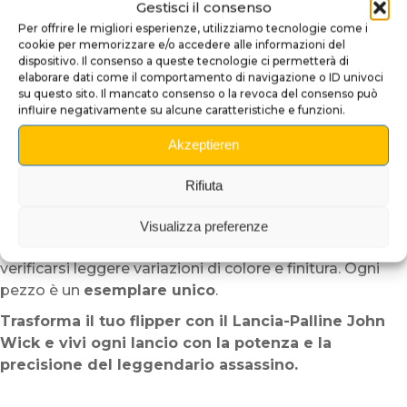
Perché scegliere il Lancia-
Gestisci il consenso
Palline ?
Per offrire le migliori esperienze, utilizziamo tecnologie come i
cookie per memorizzare e/o accedere alle informazioni del
dispositivo. Il consenso a queste tecnologie ci permetterà di
Omaggio visivo:
Un richiamo diretto allo stile
elaborare dati come il comportamento di navigazione o ID univoci
inconfondibile di John Wick.
su questo sito. Il mancato consenso o la revoca del consenso può
Ogni pezzo è unico:
La pittura a mano rende ogni
influire negativamente su alcune caratteristiche e funzioni.
esemplare un vero oggetto da collezione.
Akzeptieren
Alta qualità artigianale:
Design raffinato e materiali
durevoli.
Rifiuta
Esperienza coinvolgente:
Aggiunge un tocco di
tensione e eleganza al tuo flipper.
Visualizza preferenze
Nota:
Trattandosi di un prodotto artigianale, possono
verificarsi leggere variazioni di colore e finitura. Ogni
pezzo è un
esemplare unico
.
Trasforma il tuo flipper con il Lancia-Palline John
Wick e vivi ogni lancio con la potenza e la
precisione del leggendario assassino.