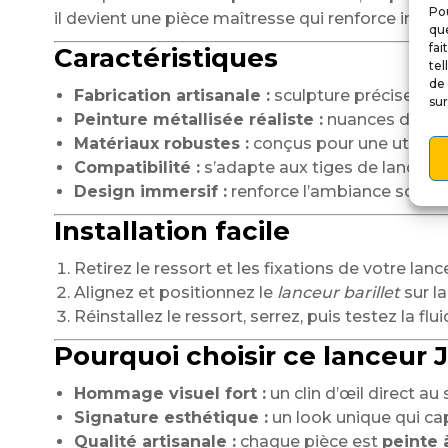
Pou
il devient une pièce maîtresse qui renforce imm
que
fai
Caractéristiques
tel
de 
Fabrication artisanale :
sculpture précise des
sur
Peinture métallisée réaliste :
nuances d’acier
Matériaux robustes :
conçus pour une utilisat
Compatibilité :
s’adapte aux tiges de lanceur 
Design immersif :
renforce l’ambiance sombre 
Installation facile
Retirez le ressort et les fixations de votre lanc
Alignez et positionnez le
lanceur barillet
sur la
Réinstallez le ressort, serrez, puis testez la f
Pourquoi choisir ce lanceur 
Hommage visuel fort :
un clin d’œil direct au
Signature esthétique :
un look unique qui cap
Qualité artisanale :
chaque pièce est
peinte 