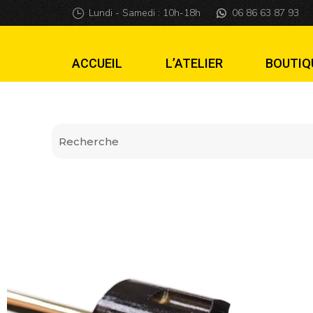
Lanceur John Wi
Lundi - Samedi : 10h-18h
06 86 63 87 93
ACCUEIL
L’ATELIER
BOUTIQ