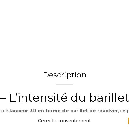
Description
 L’intensité du barille
c ce
lanceur 3D en forme de barillet de revolver
, in
ition métallisée transforment chaque lancement de bille 
Gérer le consentement
u associe robustesse et esthétique. Il résiste aux parti