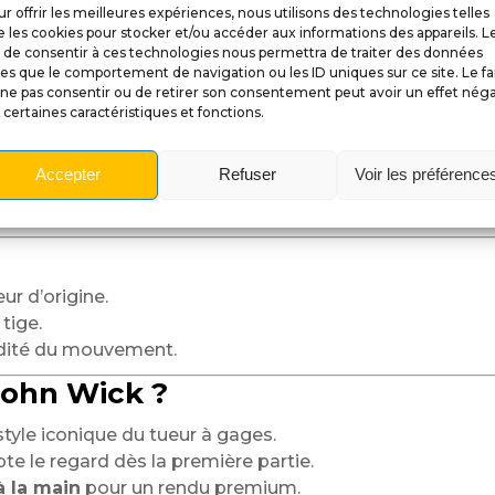
r offrir les meilleures expériences, nous utilisons des technologies telles
édiatement l’immersion.
 les cookies pour stocker et/ou accéder aux informations des appareils. L
t de consentir à ces technologies nous permettra de traiter des données
les que le comportement de navigation ou les ID uniques sur ce site. Le fa
ne pas consentir ou de retirer son consentement peut avoir un effet néga
 chambres du barillet et des reliefs mécaniques.
 certaines caractéristiques et fonctions.
 et de noir pour un rendu profond et durable.
ion régulière sans jeu ni usure prématurée.
Accepter
Refuser
Voir les préférence
standards (type Stern/Williams) pour une intégration si
et tendue d’un flipper d’action.
eur d’origine.
 tige.
luidité du mouvement.
John Wick ?
 style iconique du tueur à gages.
te le regard dès la première partie.
à la main
pour un rendu premium.