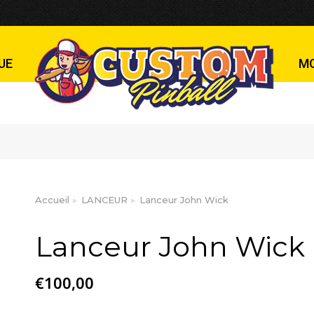
ck
UE
M
Accueil
LANCEUR
Lanceur John Wick
Vous êtes ici :
Lanceur John Wick
€
100,00