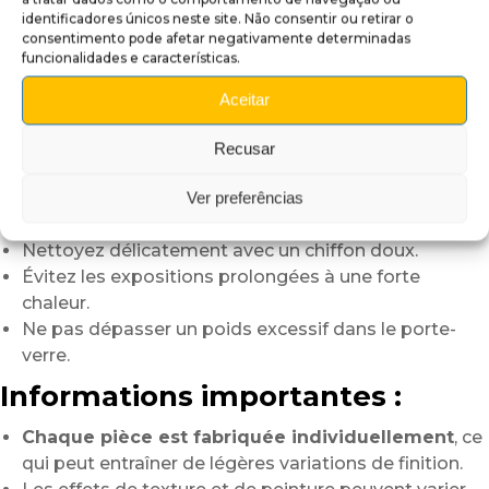
personnaliser un flipper fantasy ou médiéval.
identificadores únicos neste site. Não consentir ou retirar o
consentimento pode afetar negativamente determinadas
Conseils d’utilisation :
funcionalidades e características.
Dévissez les deux vis du pied du flipper avant
Aceitar
installation.
Positionnez le support puis revissez simplement
Recusar
l’ensemble.
Évitez les produits abrasifs pour préserver la
Ver preferências
peinture.
Nettoyez délicatement avec un chiffon doux.
Évitez les expositions prolongées à une forte
chaleur.
Ne pas dépasser un poids excessif dans le porte-
verre.
Informations importantes :
Chaque pièce est fabriquée individuellement
, ce
qui peut entraîner de légères variations de finition.