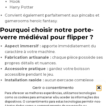
Hook
Harry Potter
Convient également parfaitement aux pincabs et
gamerooms heroic fantasy.
Pourquoi choisir notre porte-
verre médiéval pour flipper ?
Aspect immersif :
apporte immédiatement du
caractère à votre machine.
Fabrication artisanale :
chaque pièce possède ses
propres détails et nuances.
Accessoire pratique :
gardez votre boisson
accessible pendant le jeu.
Installation rapide :
aucun perçage complexe
nécessaire.
Gerir o consentimento
Finition premium :
rendu plus réaliste et travaillé
Para oferecer as melhores experiências, utilizamos tecnologias
qu’un accessoire standard.
como os cookies para armazenar e/ou aceder às informações dos
dispositivos. O consentimento para estas tecnologias permitir-nos-
Conçu pour les passionnés :
idéal pour
á tratar dados como o comportamento de navegação ou