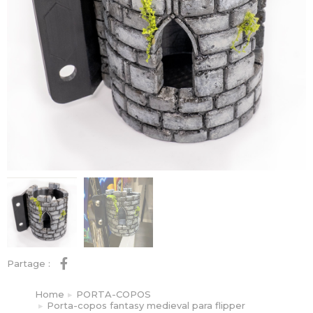
Partage :
Home
PORTA-COPOS
You are here:
Porta-copos fantasy medieval para flipper