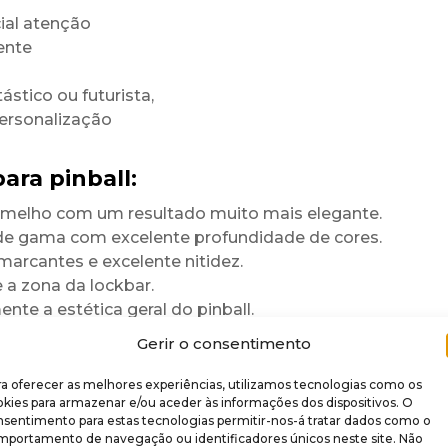
ial atenção
ente
ástico ou futurista,
personalização
ara pinball:
rmelho com um resultado muito mais elegante.
 de gama com excelente profundidade de cores.
marcantes e excelente nitidez.
a zona da lockbar.
te a estética geral do pinball.
para durar
Gerir o consentimento
a oferecer as melhores experiências, utilizamos tecnologias como os
 brilhante
.
kies para armazenar e/ou aceder às informações dos dispositivos. O
nsentimento para estas tecnologias permitir-nos-á tratar dados como o
re rigidez,
mportamento de navegação ou identificadores únicos neste site. Não