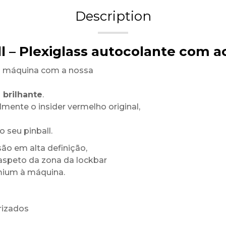
Description
ll – Plexiglass autocolante com 
a máquina com a nossa
 brilhante
.
mente o insider vermelho original,
 seu pinball.
ão em alta definição,
 aspeto da zona da lockbar
mium à máquina.
rizados