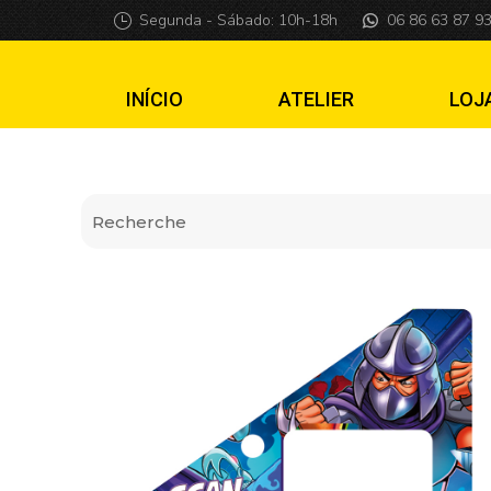
Insider pro Teena
Segunda - Sábado: 10h-18h
06 86 63 87 9
INÍCIO
ATELIER
LOJ