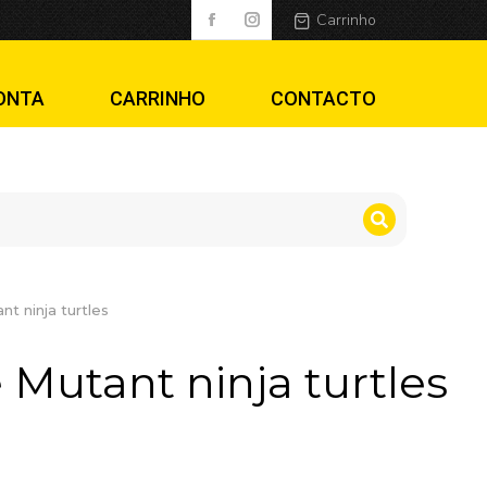
rtles
Carrinho
ONTA
CARRINHO
CONTACTO
t ninja turtles
 Mutant ninja turtles