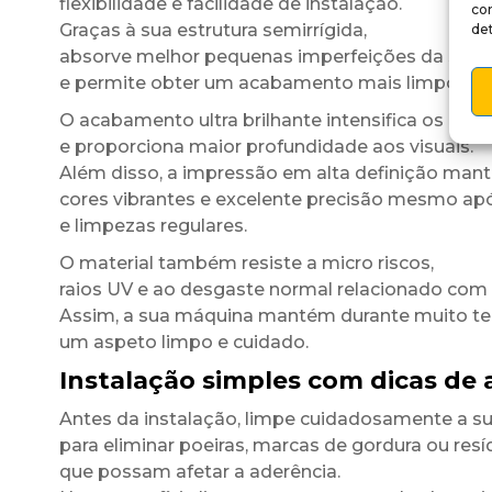
flexibilidade e facilidade de instalação.
co
Graças à sua estrutura semirrígida,
det
absorve melhor pequenas imperfeições da super
e permite obter um acabamento mais limpo e u
O acabamento ultra brilhante intensifica os cont
e proporciona maior profundidade aos visuais.
Além disso, a impressão em alta definição man
cores vibrantes e excelente precisão mesmo ap
e limpezas regulares.
O material também resiste a micro riscos,
raios UV e ao desgaste normal relacionado com a 
Assim, a sua máquina mantém durante muito 
um aspeto limpo e cuidado.
Instalação simples com dicas de 
Antes da instalação, limpe cuidadosamente a su
para eliminar poeiras, marcas de gordura ou res
que possam afetar a aderência.