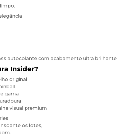
limpo.
elegância
ass autocolante com acabamento ultra brilhante
ra Insider?
ho original
inball
 de gama
duradoura
alhe visual premium
ies.
onsoante os lotes,
room.