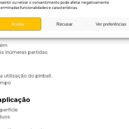
nsentir ou retirar o consentimento pode afetar negativamente
erminadas funcionalidades e características.
fície
niforme.
Aceitar
Recusar
Ver preferências
rastes
tém
ós inúmeras partidas
utilização do pinball.
tempo
aplicação
perfície
íduos