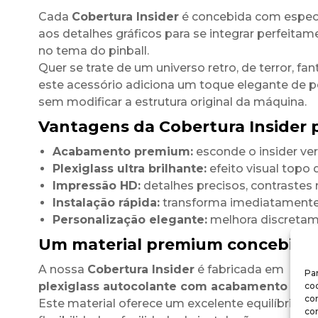
Cada
Cobertura Insider
é concebida com espec
aos detalhes gráficos para se integrar perfeitam
no tema do pinball.
Quer se trate de um universo retro, de terror, fant
este acessório adiciona um toque elegante de 
sem modificar a estrutura original da máquina.
Vantagens da Cobertura Insider p
Acabamento premium:
esconde o insider ve
Plexiglass ultra brilhante:
efeito visual topo
Impressão HD:
detalhes precisos, contrastes 
Instalação rápida:
transforma imediatamente 
Personalização elegante:
melhora discretamen
Um material premium concebido 
A nossa
Cobertura Insider
é fabricada em
Par
plexiglass autocolante com acabamento ultra
coo
co
Este material oferece um excelente equilíbrio ent
co