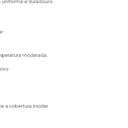
 uniforme e duradouro.
ar
mperatura moderada.
sivo
e a cobertura insider