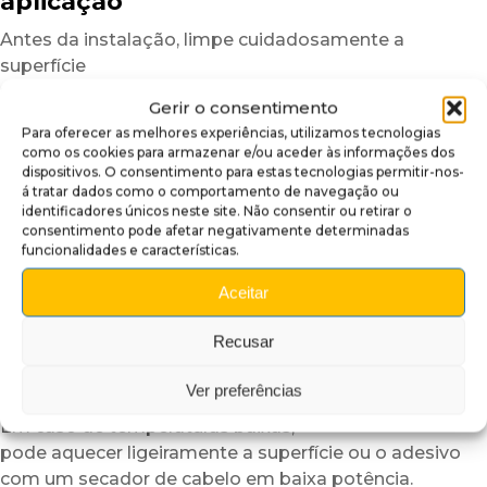
aplicação
Antes da instalação, limpe cuidadosamente a
superfície
para eliminar poeiras, marcas de gordura ou resíduos
Gerir o consentimento
que possam afetar a aderência.
Para oferecer as melhores experiências, utilizamos tecnologias
Uma superfície limpa garante um resultado mais
como os cookies para armazenar e/ou aceder às informações dos
uniforme e duradouro.
dispositivos. O consentimento para estas tecnologias permitir-nos-
á tratar dados como o comportamento de navegação ou
Depois, posicione a cobertura insider a seco
identificadores únicos neste site. Não consentir ou retirar o
consentimento pode afetar negativamente determinadas
para verificar o alinhamento.
funcionalidades e características.
Graças à sua estrutura semirrígida,
o plexiglass autocolante é mais fácil de manusear
Aceitar
do que um simples vinil adesivo.
Recusar
Para facilitar ainda mais a instalação,
recomendamos trabalhar numa divisão com
Ver preferências
temperatura moderada.
Em caso de temperaturas baixas,
pode aquecer ligeiramente a superfície ou o adesivo
com um secador de cabelo em baixa potência.