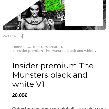
Partage :
Home
COBERTURA INSIDER
You are here:
Insider premium The Munsters black and white V1
Insider premium The
Munsters black and
white V1
20,00
€
Cobertura Insider para pinball
concebida para