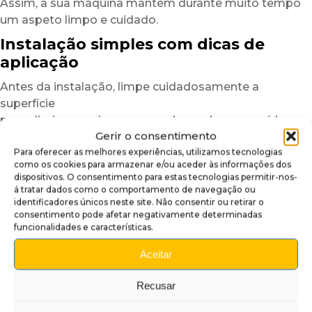
Assim, a sua máquina mantém durante muito tempo
um aspeto limpo e cuidado.
Instalação simples com dicas de
aplicação
Antes da instalação, limpe cuidadosamente a
superfície
para eliminar poeiras, marcas de gordura ou resíduos
Gerir o consentimento
que possam afetar a aderência.
Para oferecer as melhores experiências, utilizamos tecnologias
Uma superfície limpa garante um resultado mais
como os cookies para armazenar e/ou aceder às informações dos
uniforme e duradouro.
dispositivos. O consentimento para estas tecnologias permitir-nos-
á tratar dados como o comportamento de navegação ou
Depois, posicione a cobertura insider a seco
identificadores únicos neste site. Não consentir ou retirar o
para verificar o alinhamento.
consentimento pode afetar negativamente determinadas
Graças à sua estrutura semirrígida,
funcionalidades e características.
o plexiglass autocolante é mais fácil de manusear
Aceitar
do que um simples vinil adesivo.
Para facilitar ainda mais a instalação,
Recusar
recomendamos trabalhar numa divisão com