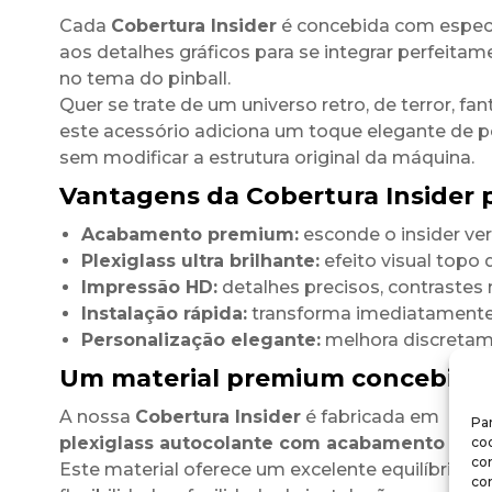
Cada
Cobertura Insider
é concebida com espec
aos detalhes gráficos para se integrar perfeitam
no tema do pinball.
Quer se trate de um universo retro, de terror, fant
este acessório adiciona um toque elegante de 
sem modificar a estrutura original da máquina.
Vantagens da Cobertura Insider p
Acabamento premium:
esconde o insider ve
Plexiglass ultra brilhante:
efeito visual topo
Impressão HD:
detalhes precisos, contrastes 
Instalação rápida:
transforma imediatamente 
Personalização elegante:
melhora discretamen
Um material premium concebido 
A nossa
Cobertura Insider
é fabricada em
Par
plexiglass autocolante com acabamento ultra
coo
co
Este material oferece um excelente equilíbrio ent
co