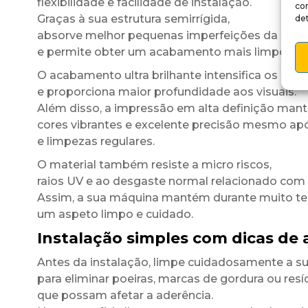
flexibilidade e facilidade de instalação.
co
Graças à sua estrutura semirrígida,
det
absorve melhor pequenas imperfeições da super
e permite obter um acabamento mais limpo e u
O acabamento ultra brilhante intensifica os cont
e proporciona maior profundidade aos visuais.
Além disso, a impressão em alta definição man
cores vibrantes e excelente precisão mesmo ap
e limpezas regulares.
O material também resiste a micro riscos,
raios UV e ao desgaste normal relacionado com a 
Assim, a sua máquina mantém durante muito 
um aspeto limpo e cuidado.
Instalação simples com dicas de 
Antes da instalação, limpe cuidadosamente a su
para eliminar poeiras, marcas de gordura ou res
que possam afetar a aderência.