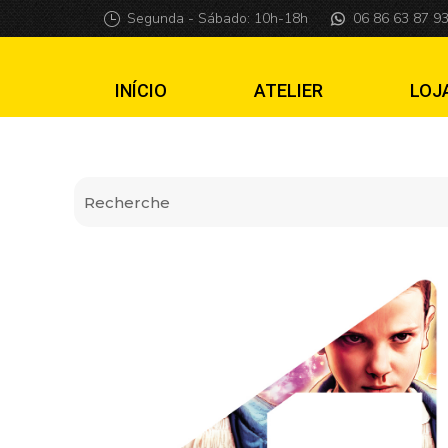
Insider premium 
Segunda - Sábado: 10h-18h
06 86 63 87 9
INÍCIO
ATELIER
LOJ