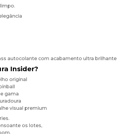
limpo.
elegância
ass autocolante com acabamento ultra brilhante
ra Insider?
ho original
inball
 de gama
duradoura
alhe visual premium
ies.
onsoante os lotes,
room.