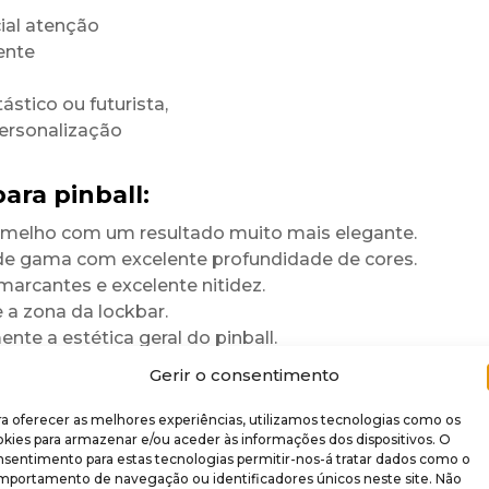
ial atenção
ente
ástico ou futurista,
personalização
ara pinball:
rmelho com um resultado muito mais elegante.
 de gama com excelente profundidade de cores.
marcantes e excelente nitidez.
a zona da lockbar.
te a estética geral do pinball.
para durar
Gerir o consentimento
a oferecer as melhores experiências, utilizamos tecnologias como os
 brilhante
.
kies para armazenar e/ou aceder às informações dos dispositivos. O
nsentimento para estas tecnologias permitir-nos-á tratar dados como o
re rigidez,
mportamento de navegação ou identificadores únicos neste site. Não