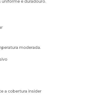
 uniforme e duradouro.
ar
mperatura moderada.
sivo
e a cobertura insider