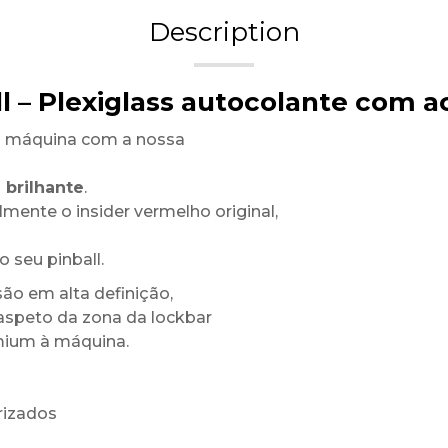
Description
ll – Plexiglass autocolante com 
a máquina com a nossa
 brilhante
.
mente o insider vermelho original,
 seu pinball.
ão em alta definição,
 aspeto da zona da lockbar
mium à máquina.
rizados