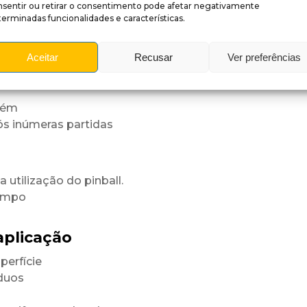
nsentir ou retirar o consentimento pode afetar negativamente
erminadas funcionalidades e características.
fície
niforme.
Aceitar
Recusar
Ver preferências
rastes
tém
ós inúmeras partidas
utilização do pinball.
tempo
aplicação
perfície
íduos