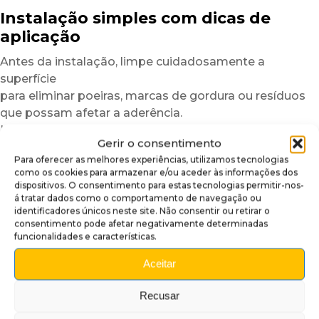
Instalação simples com dicas de
aplicação
Antes da instalação, limpe cuidadosamente a
superfície
para eliminar poeiras, marcas de gordura ou resíduos
que possam afetar a aderência.
Uma superfície limpa garante um resultado mais
Gerir o consentimento
uniforme e duradouro.
Para oferecer as melhores experiências, utilizamos tecnologias
Depois, posicione a cobertura insider a seco
como os cookies para armazenar e/ou aceder às informações dos
dispositivos. O consentimento para estas tecnologias permitir-nos-
para verificar o alinhamento.
á tratar dados como o comportamento de navegação ou
Graças à sua estrutura semirrígida,
identificadores únicos neste site. Não consentir ou retirar o
o plexiglass autocolante é mais fácil de manusear
consentimento pode afetar negativamente determinadas
funcionalidades e características.
do que um simples vinil adesivo.
Para facilitar ainda mais a instalação,
Aceitar
recomendamos trabalhar numa divisão com
Recusar
temperatura moderada.
Em caso de temperaturas baixas,