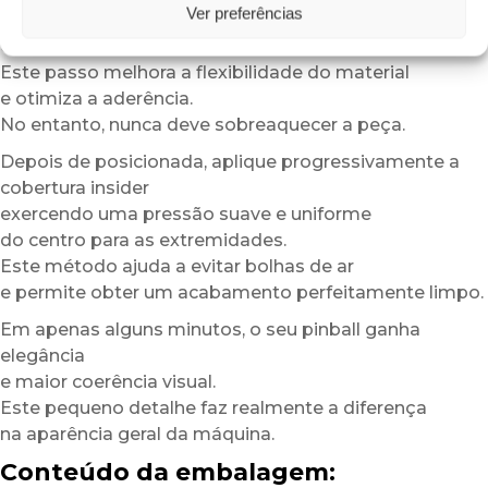
Ver preferências
pode aquecer ligeiramente a superfície ou o adesivo
com um secador de cabelo em baixa potência.
Este passo melhora a flexibilidade do material
e otimiza a aderência.
No entanto, nunca deve sobreaquecer a peça.
Depois de posicionada, aplique progressivamente a
cobertura insider
exercendo uma pressão suave e uniforme
do centro para as extremidades.
Este método ajuda a evitar bolhas de ar
e permite obter um acabamento perfeitamente limpo.
Em apenas alguns minutos, o seu pinball ganha
elegância
e maior coerência visual.
Este pequeno detalhe faz realmente a diferença
na aparência geral da máquina.
Conteúdo da embalagem: