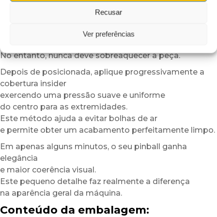
pode aquecer ligeiramente a superfície ou o adesivo
Recusar
com um secador de cabelo em baixa potência.
Este passo melhora a flexibilidade do material
Ver preferências
e otimiza a aderência.
No entanto, nunca deve sobreaquecer a peça.
Depois de posicionada, aplique progressivamente a
cobertura insider
exercendo uma pressão suave e uniforme
do centro para as extremidades.
Este método ajuda a evitar bolhas de ar
e permite obter um acabamento perfeitamente limpo.
Em apenas alguns minutos, o seu pinball ganha
elegância
e maior coerência visual.
Este pequeno detalhe faz realmente a diferença
na aparência geral da máquina.
Conteúdo da embalagem: