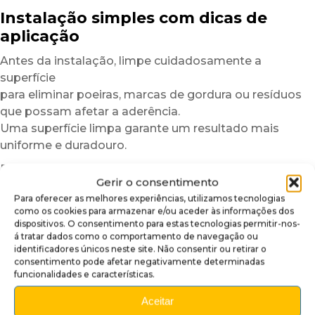
Instalação simples com dicas de
aplicação
Antes da instalação, limpe cuidadosamente a
superfície
para eliminar poeiras, marcas de gordura ou resíduos
que possam afetar a aderência.
Uma superfície limpa garante um resultado mais
uniforme e duradouro.
Depois, posicione a cobertura insider a seco
Gerir o consentimento
para verificar o alinhamento.
Para oferecer as melhores experiências, utilizamos tecnologias
Graças à sua estrutura semirrígida,
como os cookies para armazenar e/ou aceder às informações dos
o plexiglass autocolante é mais fácil de manusear
dispositivos. O consentimento para estas tecnologias permitir-nos-
do que um simples vinil adesivo.
á tratar dados como o comportamento de navegação ou
identificadores únicos neste site. Não consentir ou retirar o
Para facilitar ainda mais a instalação,
consentimento pode afetar negativamente determinadas
funcionalidades e características.
recomendamos trabalhar numa divisão com
temperatura moderada.
Aceitar
Em caso de temperaturas baixas,