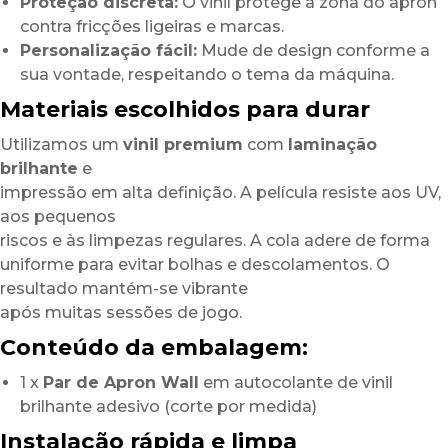
Proteção discreta:
O vinil protege a zona do apron
contra fricções ligeiras e marcas.
Personalização fácil:
Mude de design conforme a
sua vontade, respeitando o tema da máquina.
Materiais escolhidos para durar
Utilizamos um
vinil premium
com
laminação
brilhante
e
impressão em alta definição. A película resiste aos UV,
aos pequenos
riscos e às limpezas regulares. A cola adere de forma
uniforme para evitar bolhas e descolamentos. O
resultado mantém-se vibrante
após muitas sessões de jogo.
Conteúdo da embalagem:
1 x
Par de Apron Wall
em autocolante de vinil
brilhante adesivo (corte por medida)
Instalação rápida e limpa