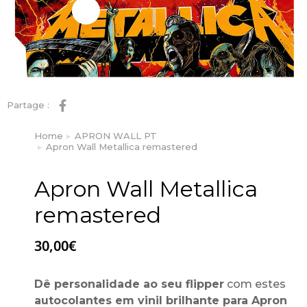
Partage :
Home
APRON WALL PT
You are here:
Apron Wall Metallica remastered
Apron Wall Metallica
remastered
30,00
€
Dê personalidade ao seu flipper
com estes
autocolantes em vinil brilhante para Apron