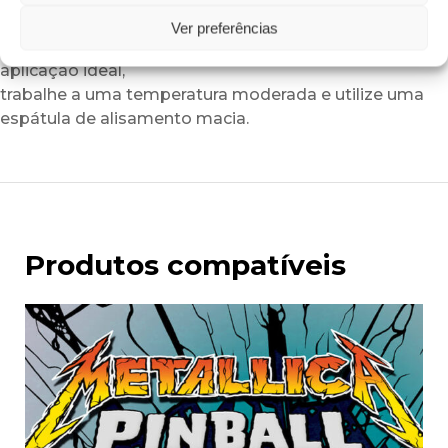
Podem surgir ligeiras variações de tonalidade
Ver preferências
consoante os lotes e a iluminação ambiente. Para uma
aplicação ideal,
trabalhe a uma temperatura moderada e utilize uma
espátula de alisamento macia.
Produtos compatíveis