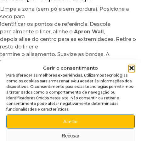
Limpe a zona (sem pó e sem gordura). Posicione a
seco para
identificar os pontos de referência. Descole
parcialmente o liner, alinhe o
Apron Wall
,
depois alise do centro para as extremidades. Retire o
resto do liner e
termine o alisamento. Suavize as bordas. A
transformação é imediata.
Gerir o consentimento
Porquê adotar este acabamento para
Para oferecer as melhores experiências, utilizamos tecnologias
apron?
como os cookies para armazenar e/ou aceder às informações dos
dispositivos. O consentimento para estas tecnologias permitir-nos-
Para personalizar a sua máquina sem modificação
á tratar dados como o comportamento de navegação ou
identificadores únicos neste site. Não consentir ou retirar o
nem risco
consentimento pode afetar negativamente determinadas
Para realçar a estética da zona do apron em poucos
funcionalidades e características.
minutos
Aceitar
Para acrescentar um acabamento premium,
brilhante e duradouro
Recusar
Nota:
Os visuais são impressos em pequenas séries.