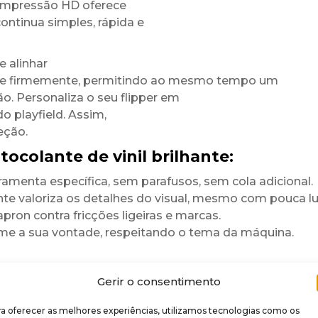
 impressão HD oferece
continua simples, rápida e
 alinhar
xa-se firmemente, permitindo ao mesmo tempo um
o. Personaliza o seu flipper em
o playfield. Assim,
eção.
colante de vinil brilhante:
erramenta específica, sem parafusos, sem cola adicional.
e valoriza os detalhes do visual, mesmo com pouca lu
pron contra fricções ligeiras e marcas.
e a sua vontade, respeitando o tema da máquina.
Gerir o consentimento
rilhante
e
 aos UV, aos pequenos
a oferecer as melhores experiências, utilizamos tecnologias como os
forma