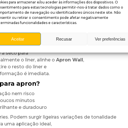
kies para armazenar e/ou aceder às informações dos dispositivos. O
 resultado mantém-se vibrante
nsentimento para estas tecnologias permitir-nos-á tratar dados como o
mportamento de navegação ou identificadores únicos neste site. Não
nsentir ou retirar o consentimento pode afetar negativamente
erminadas funcionalidades e características.
 brilhante adesivo (corte por medida)
Aceitar
Recusar
Ver preferências
 a seco para
almente o liner, alinhe o
Apron Wall
,
re o resto do liner e
sformação é imediata.
para apron?
ação nem risco
 poucos minutos
ilhante e duradouro
es. Podem surgir ligeiras variações de tonalidade
a uma aplicação ideal,