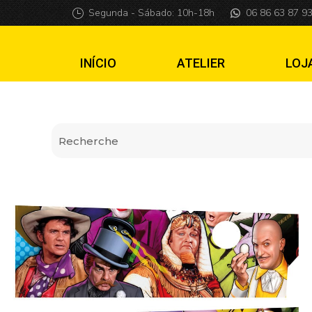
Apron Wall Batm
Segunda - Sábado: 10h-18h
06 86 63 87 9
INÍCIO
ATELIER
LOJ