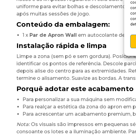
coo
uniforme para evitar bolhas e descolamentos. O
co
após muitas sessões de jogo.
co
co
Conteúdo da embalagem:
det
1 x
Par de Apron Wall
em autocolante de vinil
Instalação rápida e limpa
Limpe a zona (sem pó e sem gordura). Posicione
identificar os pontos de referência. Descole parci
depois alise do centro para as extremidades. Reti
termine o alisamento. Suavize as bordas. A tran
Porquê adotar este acabamento 
Para personalizar a sua máquina sem modific
Para realçar a estética da zona do apron em
Para acrescentar um acabamento premium, br
Nota:
Os visuais são impressos em pequenas séri
consoante os lotes e a iluminação ambiente. Par