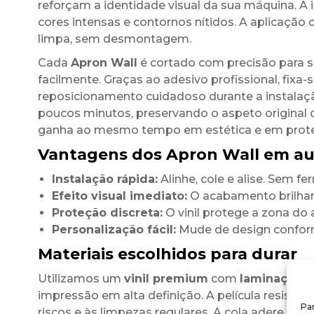
reforçam a identidade visual da sua máquina. A
cores intensas e contornos nítidos. A aplicação 
limpa, sem desmontagem.
Cada
Apron Wall
é cortado com precisão para se
facilmente. Graças ao adesivo profissional, fi
reposicionamento cuidadoso durante a instalaçã
poucos minutos, preservando o aspeto original d
ganha ao mesmo tempo em estética e em prot
Vantagens dos Apron Wall em auto
Instalação rápida:
Alinhe, cole e alise. Sem f
Efeito visual imediato:
O acabamento brilhant
Proteção discreta:
O vinil protege a zona do a
Personalização fácil:
Mude de design conform
Materiais escolhidos para durar
Utilizamos um
vinil premium
com
laminação b
impressão em alta definição. A película resiste
Par
riscos e às limpezas regulares. A cola adere de 