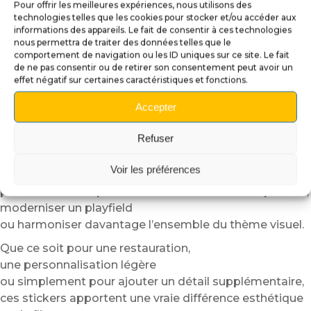
Pour offrir les meilleures expériences, nous utilisons des
Oui,
technologies telles que les cookies pour stocker et/ou accéder aux
parfois un simple sticker placé au bon endroit
informations des appareils. Le fait de consentir à ces technologies
peut donner l’impression d’avoir installé un mod
nous permettra de traiter des données telles que le
comportement de navigation ou les ID uniques sur ce site. Le fait
beaucoup plus complexe.
de ne pas consentir ou de retirer son consentement peut avoir un
Une excellente solution pour
effet négatif sur certaines caractéristiques et fonctions.
personnaliser votre machine
Accepter
Les
Stickers de thème pour flipper
Refuser
permettent de personnaliser facilement votre machine
sans modification permanente.
Voir les préférences
Ils constituent une solution idéale
pour améliorer rapidement certaines zones du plateau,
moderniser un playfield
ou harmoniser davantage l’ensemble du thème visuel.
Que ce soit pour une restauration,
une personnalisation légère
ou simplement pour ajouter un détail supplémentaire,
ces stickers apportent une vraie différence esthétique