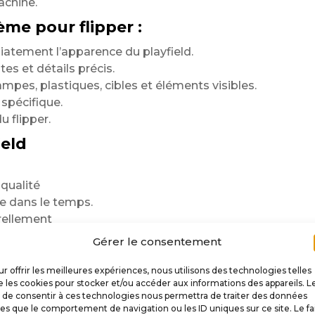
achine.
me pour flipper :
tement l’apparence du playfield.
es et détails précis.
ampes, plastiques, cibles et éléments visibles.
 spécifique.
u flipper.
ield
qualité
ue dans le temps.
urellement
Gérer le consentement
r offrir les meilleures expériences, nous utilisons des technologies telles
 les cookies pour stocker et/ou accéder aux informations des appareils. L
t de consentir à ces technologies nous permettra de traiter des données
les que le comportement de navigation ou les ID uniques sur ce site. Le fa
pide,