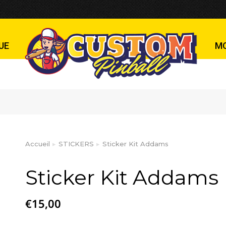
ms
UE
M
Accueil
STICKERS
Sticker Kit Addams
Vous êtes ici :
Sticker Kit Addams
€
15,00