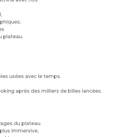
,
aphiques,
es
u plateau.
ibles usées avec le temps.
oking après des milliers de billes lancées.
irages du plateau.
plus immersive,