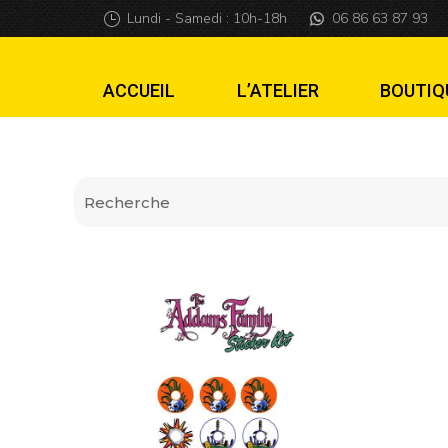
Sticker Kit Adda
Lundi - Samedi : 10h-18h
06 86 63 87 93
ACCUEIL
L’ATELIER
BOUTIQ