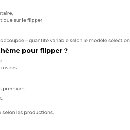
taire,
ique sur le flipper.
-découpée – quantité variable selon le modèle sélectio
thème pour flipper ?
ld
u usées
es premium
s.
selon les productions,