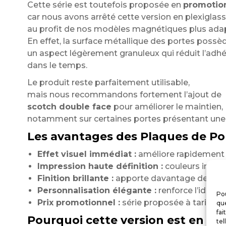
Cette série est toutefois proposée en
promotio
car nous avons arrêté cette version en plexiglas
au profit de nos modèles magnétiques plus adapt
En effet, la surface métallique des portes poss
un aspect légèrement granuleux qui réduit l’adhé
dans le temps.
Le produit reste parfaitement utilisable,
mais nous recommandons fortement l’ajout de
scotch double face
pour améliorer le maintien,
notamment sur certaines portes présentant une
Les avantages des Plaques de Por
Effet visuel immédiat :
améliore rapidement l
Impression haute définition :
couleurs intens
Finition brillante :
apporte davantage de profo
Personnalisation élégante :
renforce l’identit
Pou
Prix promotionnel :
série proposée à tarif rédu
que
fai
Pourquoi cette version est en pr
tel