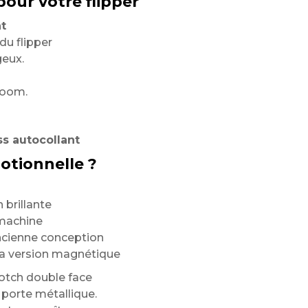
our votre flipper
t
du flipper
geux.
room.
ss autocollant
otionnelle ?
 brillante
 machine
ncienne conception
 la version magnétique
cotch double face
a porte métallique.