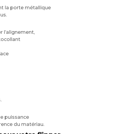
la porte métallique
us.
r l’alignement,
tocollant
face
.
le puissance
rence du matériau.