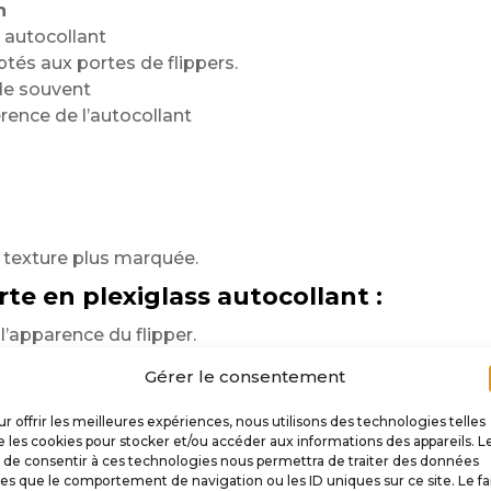
n
s autocollant
és aux portes de flippers.
ède souvent
rence de l’autocollant
 texture plus marquée.
te en plexiglass autocollant :
’apparence du flipper.
es et détails précis.
Gérer le consentement
ndeur au visuel.
é visuelle de la machine.
r offrir les meilleures expériences, nous utilisons des technologies telles
it.
 les cookies pour stocker et/ou accéder aux informations des appareils. L
t de consentir à ces technologies nous permettra de traiter des données
omotion ?
les que le comportement de navigation ou les ID uniques sur ce site. Le fa