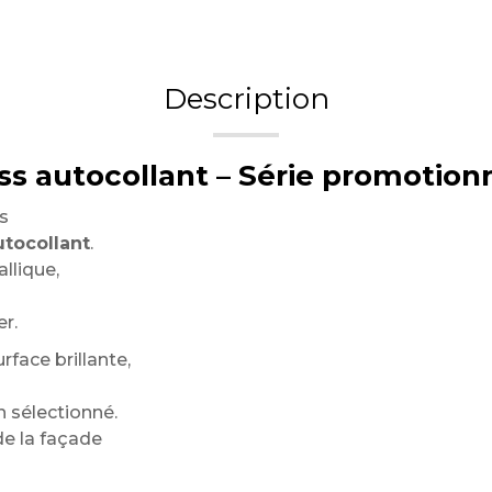
Description
ss autocollant – Série promotion
s
utocollant
.
llique,
r.
rface brillante,
n sélectionné.
e la façade