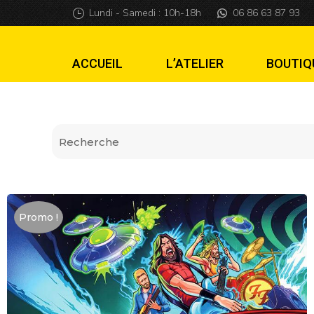
PROMO Plexi Plaq
Lundi - Samedi : 10h-18h
06 86 63 87 93
ACCUEIL
L’ATELIER
BOUTIQ
Promo !