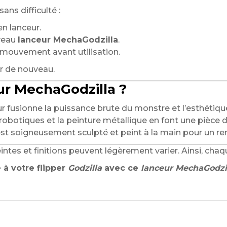
ns difficulté :
en lanceur.
veau
lanceur MechaGodzilla
.
du mouvement avant utilisation.
ir de nouveau.
ur MechaGodzilla ?
r fusionne la puissance brute du monstre et l’esthétiq
robotiques et la peinture métallique en font une pièce 
t soigneusement sculpté et peint à la main pour un ren
teintes et finitions peuvent légèrement varier. Ainsi, ch
à votre flipper
Godzilla
avec ce
lanceur MechaGodzi