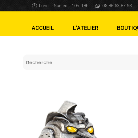
Lanceur MechaGod
Lundi - Samedi : 10h-18h
06 86 63 87 93
ACCUEIL
L’ATELIER
BOUTIQ