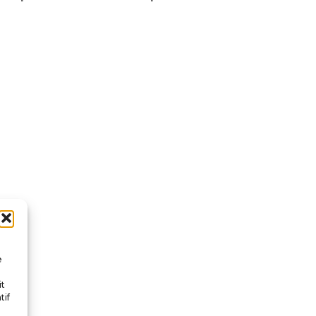
e
it
tif