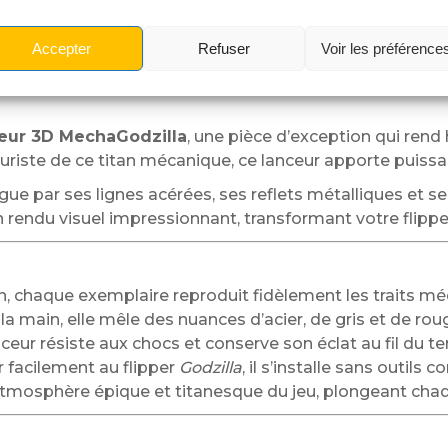
 La puissance du Mech
Accepter
Refuser
Voir les préférence
eur 3D MechaGodzilla
, une pièce d’exception qui ren
turiste de ce titan mécanique, ce lanceur apporte puissan
tingue par ses lignes acérées, ses reflets métalliques et 
un rendu visuel impressionnant, transformant votre flippe
n, chaque exemplaire reproduit fidèlement les traits m
la main, elle mêle des nuances d’acier, de gris et de roug
ceur résiste aux chocs et conserve son éclat au fil du t
 facilement au flipper
Godzilla
, il s’installe sans outils 
atmosphère épique et titanesque du jeu, plongeant cha