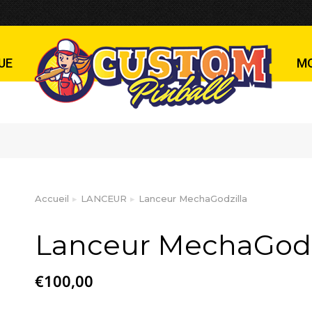
zilla
UE
M
Accueil
LANCEUR
Lanceur MechaGodzilla
Vous êtes ici :
Lanceur MechaGodz
€
100,00