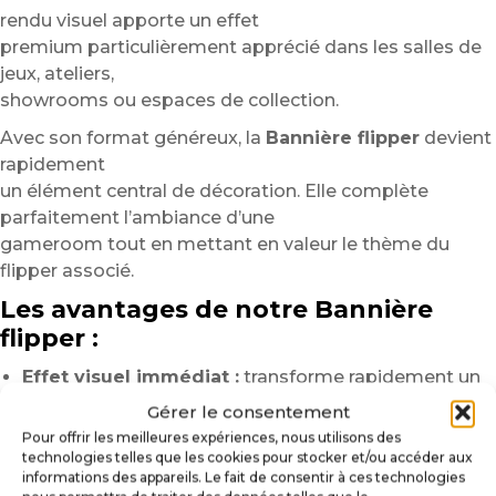
rendu visuel apporte un effet
premium particulièrement apprécié dans les salles de
jeux, ateliers,
showrooms ou espaces de collection.
Avec son format généreux, la
Bannière flipper
devient
rapidement
un élément central de décoration. Elle complète
parfaitement l’ambiance d’une
gameroom tout en mettant en valeur le thème du
flipper associé.
Les avantages de notre Bannière
flipper :
Effet visuel immédiat :
transforme rapidement un
mur ou une pièce.
Gérer le consentement
Impression haute définition :
couleurs vibrantes et
Pour offrir les meilleures expériences, nous utilisons des
détails précis.
technologies telles que les cookies pour stocker et/ou accéder aux
informations des appareils. Le fait de consentir à ces technologies
Décoration immersive :
renforce l’univers visuel de