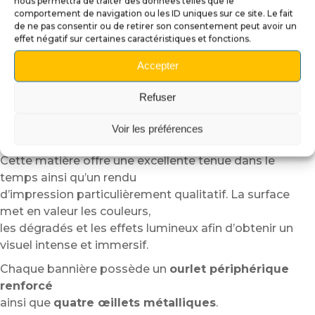
nous permettra de traiter des données telles que le
votre gameroom.
comportement de navigation ou les ID uniques sur ce site. Le fait
Installation rapide :
fixation simple grâce aux
de ne pas consentir ou de retirer son consentement peut avoir un
effet négatif sur certaines caractéristiques et fonctions.
œillets métalliques.
Finition premium :
rendu propre et professionnel.
Accepter
Une matière premium conçue pour
Refuser
durer
Nos bannières sont fabriquées en
bâche PVC
Voir les préférences
premium ignifugée
.
Cette matière offre une excellente tenue dans le
temps ainsi qu’un rendu
d’impression particulièrement qualitatif. La surface
met en valeur les couleurs,
les dégradés et les effets lumineux afin d’obtenir un
visuel intense et immersif.
Chaque bannière possède un
ourlet périphérique
renforcé
ainsi que
quatre œillets métalliques
.