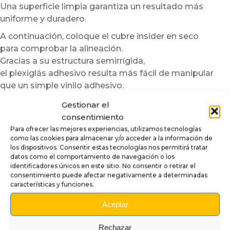
Una superficie limpia garantiza un resultado más
uniforme y duradero.
A continuación, coloque el cubre insider en seco
para comprobar la alineación.
Gracias a su estructura semirrígida,
el plexiglás adhesivo resulta más fácil de manipular
que un simple vinilo adhesivo.
Para facilitar aún más la instalación,
Gestionar el
recomendamos trabajar en una habitación templada.
consentimiento
En caso de temperaturas bajas,
Para ofrecer las mejores experiencias, utilizamos tecnologías
como las cookies para almacenar y/o acceder a la información de
puede calentar ligeramente la superficie o el adhesivo
los dispositivos. Consentir estas tecnologías nos permitirá tratar
con un secador de pelo a baja potencia.
datos como el comportamiento de navegación o los
Este paso mejora la flexibilidad del material
identificadores únicos en este sitio. No consentir o retirar el
consentimiento puede afectar negativamente a determinadas
y optimiza la adherencia.
características y funciones.
Sin embargo, nunca debe sobrecalentarse la pieza.
Aceptar
Una vez colocado, aplique progresivamente el cubre
insider
Rechazar