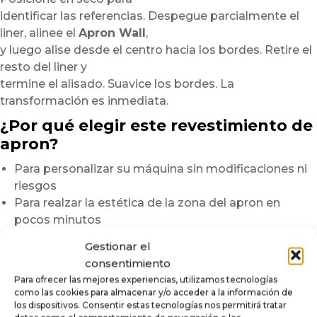
identificar las referencias. Despegue parcialmente el
liner, alinee el
Apron Wall
,
y luego alise desde el centro hacia los bordes. Retire el
resto del liner y
termine el alisado. Suavice los bordes. La
transformación es inmediata.
¿Por qué elegir este revestimiento de
apron?
Para personalizar su máquina sin modificaciones ni
riesgos
Para realzar la estética de la zona del apron en
pocos minutos
Para añadir un acabado de alta gama, brillante y
Gestionar el
duradero
consentimiento
Nota:
Los gráficos se imprimen en pequeñas series.
Para ofrecer las mejores experiencias, utilizamos tecnologías
como las cookies para almacenar y/o acceder a la información de
Pueden aparecer ligeras variaciones de tono
los dispositivos. Consentir estas tecnologías nos permitirá tratar
según los lotes y la iluminación ambiente. Para una