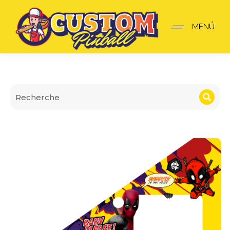
Insider pro Deadpool saf
MENÚ