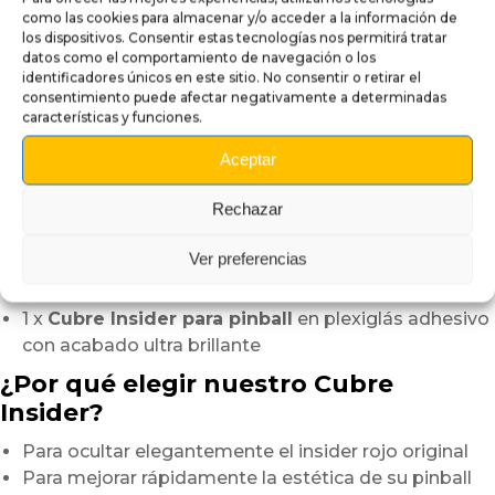
insider
como las cookies para almacenar y/o acceder a la información de
los dispositivos. Consentir estas tecnologías nos permitirá tratar
ejerciendo una presión suave y uniforme
datos como el comportamiento de navegación o los
desde el centro hacia los bordes.
identificadores únicos en este sitio. No consentir o retirar el
Este método ayuda a evitar burbujas de aire
consentimiento puede afectar negativamente a determinadas
características y funciones.
y permite obtener un acabado perfectamente limpio.
Aceptar
En solo unos minutos, su pinball gana en elegancia
y coherencia visual.
Rechazar
Este pequeño detalle aporta una verdadera diferencia
en la apariencia general de la máquina.
Ver preferencias
Contenido del paquete:
1 x
Cubre Insider para pinball
en plexiglás adhesivo
con acabado ultra brillante
¿Por qué elegir nuestro Cubre
Insider?
Para ocultar elegantemente el insider rojo original
Para mejorar rápidamente la estética de su pinball