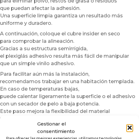
para eliminar polvo, restos de grasa o residuos
que puedan afectar la adhesión.
Una superficie limpia garantiza un resultado más
uniforme y duradero.
A continuación, coloque el cubre insider en seco
para comprobar la alineación.
Gracias a su estructura semirrígida,
el plexiglás adhesivo resulta más fácil de manipular
que un simple vinilo adhesivo.
Para facilitar aún más la instalación,
recomendamos trabajar en una habitación templada.
En caso de temperaturas bajas,
puede calentar ligeramente la superficie o el adhesivo
con un secador de pelo a baja potencia.
Este paso mejora la flexibilidad del material
y optimiza la adherencia.
Gestionar el
Sin embargo, nunca debe sobrecalentarse la pieza.
consentimiento
Una vez colocado, aplique progresivamente el cubre
Para ofrecer las mejores experiencias, utilizamos tecnologías