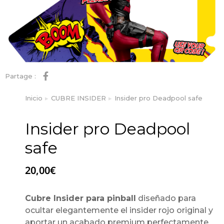
Partage :
Inicio
CUBRE INSIDER
Insider pro Deadpool safe
Estás aquí:
Insider pro Deadpool
safe
20,00
€
Cubre Insider para pinball
diseñado para
ocultar elegantemente el insider rojo original y
aportar un acabado premium perfectamente