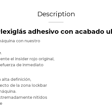
Description
Plexiglás adhesivo con acabado ul
máquina con nuestro
e
.
te el insider rojo original,
refuerza de inmediato
 alta definición,
ecto de la zona lockbar
máquina.
 extremadamente nítidos
te