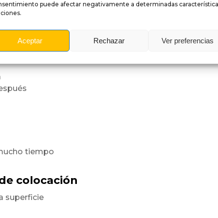
nsentimiento puede afectar negativamente a determinadas característica
ciones.
a superficie
orme.
Aceptar
Rechazar
Ver preferencias
es
a
después
 mucho tiempo
 de colocación
a superficie