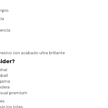
mpio.
cia
rencia
hesivo con acabado ultra brillante
sider?
inal
nball
a gama
radera
visual premium
es.
ún los lotes,