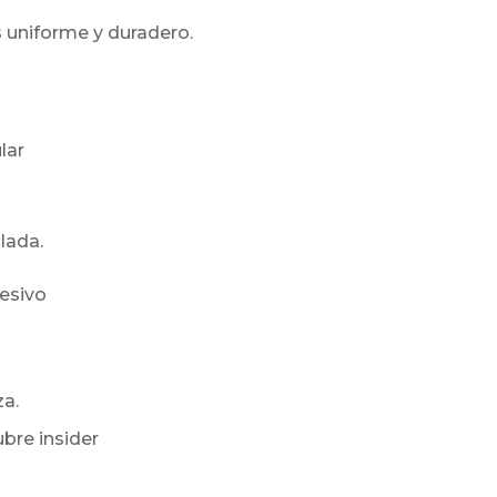
s uniforme y duradero.
lar
lada.
hesivo
a.
bre insider