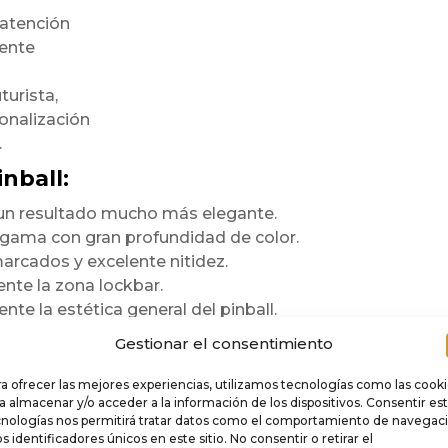
 atención
mente
turista,
onalización
.
nball:
n un resultado mucho más elegante.
a gama con gran profundidad de color.
arcados y excelente nitidez.
te la zona lockbar.
te la estética general del pinball.
ara durar
Gestionar el consentimiento
a ofrecer las mejores experiencias, utilizamos tecnologías como las cook
e
.
a almacenar y/o acceder a la información de los dispositivos. Consentir es
cnologías nos permitirá tratar datos como el comportamiento de navegac
 rigidez,
os identificadores únicos en este sitio. No consentir o retirar el