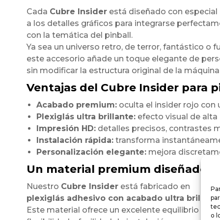
Cada
Cubre Insider
está diseñado con especial
a los detalles gráficos para integrarse perfecta
con la temática del pinball.
Ya sea un universo retro, de terror, fantástico o fu
este accesorio añade un toque elegante de pers
sin modificar la estructura original de la máquina
Ventajas del Cubre Insider para pi
Acabado premium:
oculta el insider rojo co
Plexiglás ultra brillante:
efecto visual de alt
Impresión HD:
detalles precisos, contrastes m
Instalación rápida:
transforma instantáneamen
Personalización elegante:
mejora discretamen
Un material premium diseñado p
Nuestro
Cubre Insider
está fabricado en
Par
plexiglás adhesivo con acabado ultra brillant
par
te
Este material ofrece un excelente equilibrio entre
o l