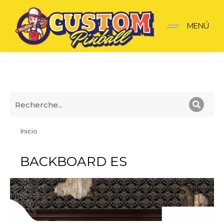
MENÚ
BACKBOARD ES
Inicio
Estás aquí:
BACKBOARD ES