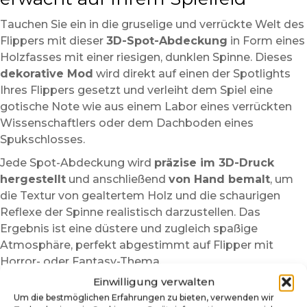
Tauchen Sie ein in die gruselige und verrückte Welt des
Flippers mit dieser
3D-Spot-Abdeckung
in Form eines
Holzfasses mit einer riesigen, dunklen Spinne. Dieses
dekorative Mod
wird direkt auf einen der Spotlights
Ihres Flippers gesetzt und verleiht dem Spiel eine
gotische Note wie aus einem Labor eines verrückten
Wissenschaftlers oder dem Dachboden eines
Spukschlosses.
Jede Spot-Abdeckung wird
präzise im 3D-Druck
hergestellt
und anschließend
von Hand bemalt
, um
die Textur von gealtertem Holz und die schaurigen
Reflexe der Spinne realistisch darzustellen. Das
Ergebnis ist eine düstere und zugleich spaßige
Atmosphäre, perfekt abgestimmt auf Flipper mit
Horror- oder Fantasy-Thema.
Einwilligung verwalten
Für
Modding-Fans
entworfen, fügt sich diese
Um die bestmöglichen Erfahrungen zu bieten, verwenden wir
Abdeckung nahtlos ins Spielfeld ein, ohne Sicht oder