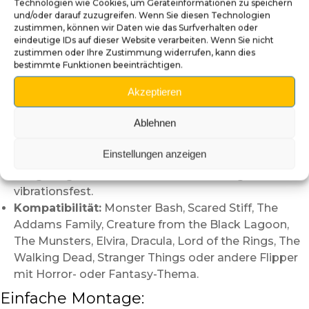
Technologien wie Cookies, um Geräteinformationen zu speichern
Gameplay zu beeinträchtigen. Sie wertet Ihre Maschine
und/oder darauf zuzugreifen. Wenn Sie diesen Technologien
visuell auf und verstärkt das Eintauchen ins Spiel.
zustimmen, können wir Daten wie das Surfverhalten oder
eindeutige IDs auf dieser Website verarbeiten. Wenn Sie nicht
Merkmale:
zustimmen oder Ihre Zustimmung widerrufen, kann dies
bestimmte Funktionen beeinträchtigen.
Handgefertigt:
Hochwertiger 3D-Druck mit
Akzeptieren
vollständig von Hand aufgetragener Farbe.
Immersives Design:
Holzfass + schwarze und
Ablehnen
violette Spinne für eine starke visuelle Wirkung.
Einfache Installation:
Passt perfekt auf Spot-
Einstellungen anzeigen
Halterungen von Bally, Williams, Stern oder JJP.
Langlebige Materialien:
Hitzebeständig und
vibrationsfest.
Kompatibilität:
Monster Bash, Scared Stiff, The
Addams Family, Creature from the Black Lagoon,
The Munsters, Elvira, Dracula, Lord of the Rings, The
Walking Dead, Stranger Things oder andere Flipper
mit Horror- oder Fantasy-Thema.
Einfache Montage: