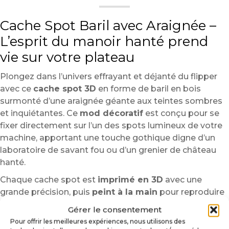
Cache Spot Baril avec Araignée –
L’esprit du manoir hanté prend
vie sur votre plateau
Plongez dans l’univers effrayant et déjanté du flipper
avec ce
cache spot 3D
en forme de baril en bois
surmonté d’une araignée géante aux teintes sombres
et inquiétantes. Ce
mod décoratif
est conçu pour se
fixer directement sur l’un des spots lumineux de votre
machine, apportant une touche gothique digne d’un
laboratoire de savant fou ou d’un grenier de château
hanté.
Chaque cache spot est
imprimé en 3D
avec une
grande précision, puis
peint à la main
pour reproduire
fidèlement les textures du bois vieilli et les reflets
Gérer le consentement
inquiétants de l’araignée. L’ensemble évoque une
Pour offrir les meilleures expériences, nous utilisons des
atmosphère lugubre et fun, parfaitement en phase