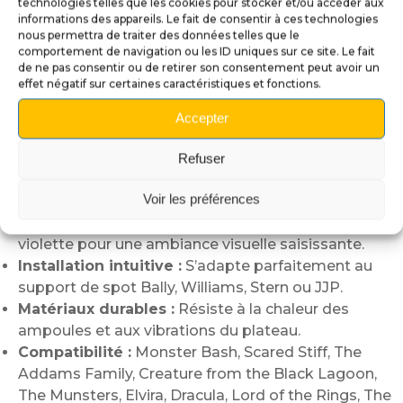
technologies telles que les cookies pour stocker et/ou accéder aux
informations des appareils. Le fait de consentir à ces technologies
avec l’univers des flippers horrifiques ou fantastiques.
nous permettra de traiter des données telles que le
Pensé pour les passionnés de
modding
, ce cache
comportement de navigation ou les ID uniques sur ce site. Le fait
de ne pas consentir ou de retirer son consentement peut avoir un
s’intègre naturellement sur le plateau, sans gêner la
effet négatif sur certaines caractéristiques et fonctions.
visibilité ni les éléments de gameplay. Il sublime votre
flipper et renforce l’immersion dans l’univers du jeu.
Accepter
Caractéristiques :
Refuser
Fabrication artisanale :
Impression 3D de haute
Voir les préférences
qualité et peinture entièrement réalisée à la main.
Design immersif :
Baril en bois + araignée noire et
violette pour une ambiance visuelle saisissante.
Installation intuitive :
S’adapte parfaitement au
support de spot Bally, Williams, Stern ou JJP.
Matériaux durables :
Résiste à la chaleur des
ampoules et aux vibrations du plateau.
Compatibilité :
Monster Bash, Scared Stiff, The
Addams Family, Creature from the Black Lagoon,
The Munsters, Elvira, Dracula, Lord of the Rings, The