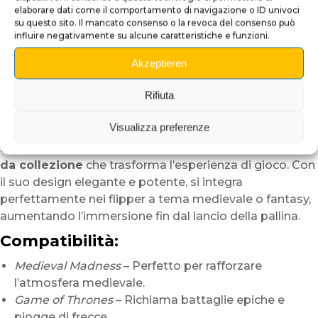
immersiva per il tuo flipper
elaborare dati come il comportamento di navigazione o ID univoci
su questo sito. Il mancato consenso o la revoca del consenso può
influire negativamente su alcune caratteristiche e funzioni.
Aggiungi un tocco unico e tematico al tuo flipper con
questo
Lancia-Palline 3D Freccia
. Ispirato al mondo
Akzeptieren
medievale di cavalieri e arcieri, questo mod artigianale
si distingue per le
piume scolpite nei dettagli
e per la
Rifiuta
verniciatura protettiva
che assicura brillantezza e
resistenza nel tempo.
Visualizza preferenze
Non è solo un accessorio estetico, ma un vero
pezzo
da collezione
che trasforma l’esperienza di gioco. Con
il suo design elegante e potente, si integra
perfettamente nei flipper a tema medievale o fantasy,
aumentando l’immersione fin dal lancio della pallina.
Compatibilità:
Medieval Madness
– Perfetto per rafforzare
l’atmosfera medievale.
Game of Thrones
– Richiama battaglie epiche e
piogge di frecce.