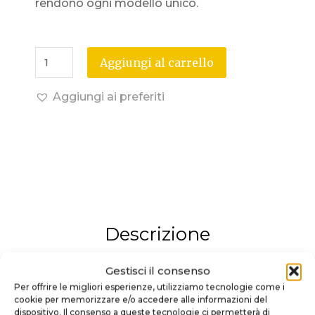
rendono ogni modello unico.
Aggiungi al carrello
Aggiungi ai preferiti
Descrizione
Gestisci il consenso
Lancia-Palline 3D Freccia – Una
Per offrire le migliori esperienze, utilizziamo tecnologie come i
personalizzazione elegante e
cookie per memorizzare e/o accedere alle informazioni del
dispositivo. Il consenso a queste tecnologie ci permetterà di