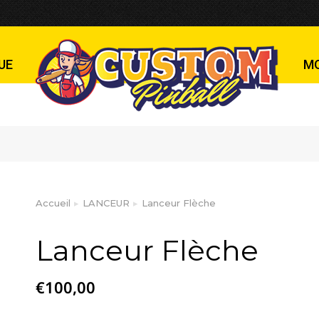
UE
M
Accueil
LANCEUR
Lanceur Flèche
Vous êtes ici :
Lanceur Flèche
€
100,00