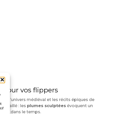
 pour vos flippers
e
eler l’univers médiéval et les récits épiques de
it
ravaillé : les
plumes sculptées
évoquent un
tif
tance dans le temps.