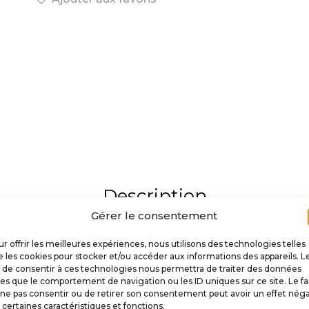
Description
Gérer le consentement
nnalisation élégante et immersive
r offrir les meilleures expériences, nous utilisons des technologies telles
 les cookies pour stocker et/ou accéder aux informations des appareils. L
 flipper grâce à ce
t de consentir à ces technologies nous permettra de traiter des données
lanceur 3D Flèche
. Conçu pour rapp
les que le comportement de navigation ou les ID uniques sur ce site. Le fa
sa
finition artisanale
. Chaque détail est soigneusement t
ne pas consentir ou de retirer son consentement peut avoir un effet néga
teur
assure une brillance durable et une excellente résis
 certaines caractéristiques et fonctions.