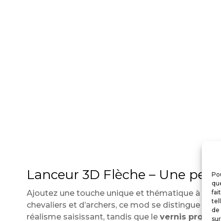
Lanceur 3D Flèche – Une perso
Pou
que
Ajoutez une touche unique et thématique à votre
fai
tel
chevaliers et d’archers, ce mod se distingue par 
de 
réalisme saisissant, tandis que le
vernis protec
sur