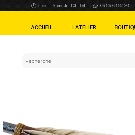
Lanceur Flèche
Lundi - Samedi : 10h-18h
06 86 63 87 93
ACCUEIL
L’ATELIER
BOUTIQ