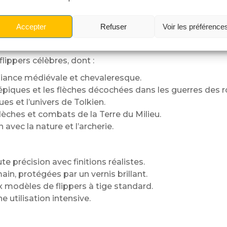
hétique, c’est une véritable
pièce de collection
qui tra
fférents flippers au thème médiéval ou fantastique, renfo
Accepter
Refuser
Voir les préférence
flippers célèbres, dont :
biance médiévale et chevaleresque.
s épiques et les flèches décochées dans les guerres des
ues et l’univers de Tolkien.
èches et combats de la Terre du Milieu.
n avec la nature et l’archerie.
 précision avec finitions réalistes.
ain, protégées par un vernis brillant.
modèles de flippers à tige standard.
 utilisation intensive.