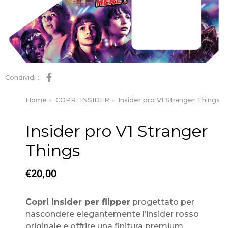
Condividi :
Home
COPRI INSIDER
Insider pro V1 Stranger Things
Tu sei qui:
Insider pro V1 Stranger
Things
€
20,00
Copri Insider per flipper
progettato per
nascondere elegantemente l’insider rosso
originale e offrire una finitura premium