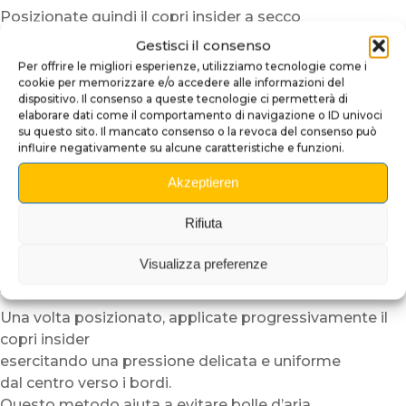
Posizionate quindi il copri insider a secco
per verificare l’allineamento.
Gestisci il consenso
Grazie alla sua struttura semi-rigida,
Per offrire le migliori esperienze, utilizziamo tecnologie come i
il plexiglass adesivo risulta più facile da maneggiare
cookie per memorizzare e/o accedere alle informazioni del
dispositivo. Il consenso a queste tecnologie ci permetterà di
rispetto a un semplice vinile adesivo.
elaborare dati come il comportamento di navigazione o ID univoci
su questo sito. Il mancato consenso o la revoca del consenso può
Per facilitare ulteriormente l’installazione,
influire negativamente su alcune caratteristiche e funzioni.
consigliamo di lavorare in un ambiente temperato.
In caso di basse temperature,
Akzeptieren
potete scaldare leggermente il supporto o l’adesivo
con un asciugacapelli a bassa potenza.
Rifiuta
Questo passaggio migliora la flessibilità del materiale
Visualizza preferenze
e ottimizza l’adesione.
Attenzione però a non surriscaldare mai il pezzo.
Una volta posizionato, applicate progressivamente il
copri insider
esercitando una pressione delicata e uniforme
dal centro verso i bordi.
Questo metodo aiuta a evitare bolle d’aria